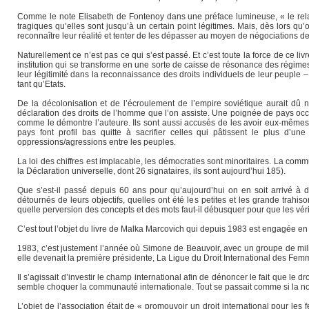
Comme le note Elisabeth de Fontenoy dans une préface lumineuse, « le relativ
tragiques qu’elles sont jusqu’à un certain point légitimes. Mais, dès lors qu’o
reconnaître leur réalité et tenter de les dépasser au moyen de négociations de
Naturellement ce n’est pas ce qui s’est passé. Et c’est toute la force de ce l
institution qui se transforme en une sorte de caisse de résonance des régimes 
leur légitimité dans la reconnaissance des droits individuels de leur peuple 
tant qu’Etats.
De la décolonisation et de l’écroulement de l’empire soviétique aurait dû 
déclaration des droits de l’homme que l’on assiste. Une poignée de pays occ
comme le démontre l’auteure. Ils sont aussi accusés de les avoir eux-mêmes b
pays font profil bas quitte à sacrifier celles qui pâtissent le plus d’u
oppressions/agressions entre les peuples.
La loi des chiffres est implacable, les démocraties sont minoritaires. La comm
la Déclaration universelle, dont 26 signataires, ils sont aujourd’hui 185).
Que s’est-il passé depuis 60 ans pour qu’aujourd’hui on en soit arrivé à d
détournés de leurs objectifs, quelles ont été les petites et les grande trah
quelle perversion des concepts et des mots faut-il débusquer pour que les vér
C’est tout l’objet du livre de Malka Marcovich qui depuis 1983 est engagée en
1983, c’est justement l’année où Simone de Beauvoir, avec un groupe de mili
elle devenait la première présidente, La Ligue du Droit International des Fem
Il s’agissait d’investir le champ international afin de dénoncer le fait que l
semble choquer la communauté internationale. Tout se passait comme si la not
L’objet de l’association était de « promouvoir un droit international pour 