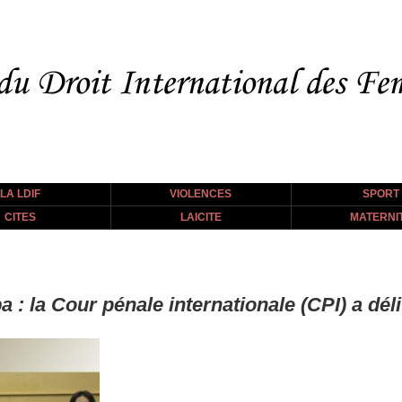
LA LDIF
VIOLENCES
SPORT
CITES
LAICITE
MATERNI
 : la Cour pénale internationale (CPI) a dé