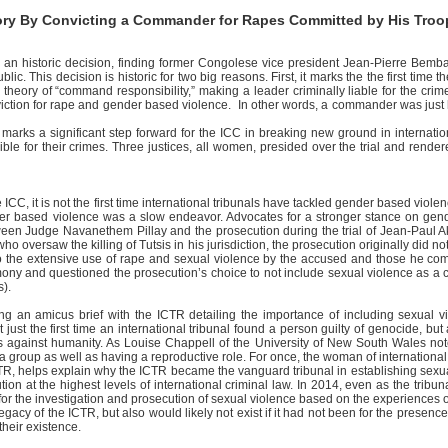
ory By Convicting a Commander for Rapes Committed by His Troo
 an historic decision, finding former Congolese vice president Jean-Pierre Bemba 
lic. This decision is historic for two big reasons. First, it marks the the first tim
 theory of “command responsibility,” making a leader criminally liable for the cr
conviction for rape and gender based violence. In other words, a commander was just 
rks a significant step forward for the ICC in breaking new ground in internationa
nsible for their crimes. Three justices, all women, presided over the trial and rend
the ICC, it is not the first time international tribunals have tackled gender based vi
r based violence was a slow endeavor. Advocates for a stronger stance on gende
en Judge Navanethem Pillay and the prosecution during the trial of Jean-Paul Aka
o oversaw the killing of Tutsis in his jurisdiction, the prosecution originally did 
d to the extensive use of rape and sexual violence by the accused and those he c
ony and questioned the prosecution’s choice to not include sexual violence as a cr
).
ing an amicus brief with the ICTR detailing the importance of including sexual vi
st the first time an international tribunal found a person guilty of genocide, but a
s against humanity. As Louise Chappell of the University of New South Wales no
 group as well as having a reproductive role. For once, the woman of internationa
e ICTR, helps explain why the ICTR became the vanguard tribunal in establishing se
ion at the highest levels of international criminal law. In 2014, even as the tribu
or the investigation and prosecution of sexual violence based on the experiences of
gacy of the ICTR, but also would likely not exist if it had not been for the presen
heir existence.