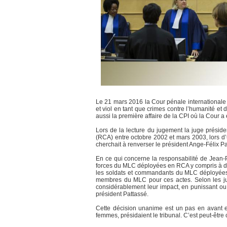
Le 21 mars 2016 la Cour pénale internationale
et viol en tant que crimes contre l’humanité et 
aussi la première affaire de la CPI où la Cour a
Lors de la lecture du jugement la juge préside
(RCA) entre octobre 2002 et mars 2003, lors d’u
cherchait à renverser le président Ange-Félix 
En ce qui concerne la responsabilité de Jean-P
forces du MLC déployées en RCA y compris à di
les soldats et commandants du MLC déployées s
membres du MLC pour ces actes. Selon les jug
considérablement leur impact, en punissant ou e
président Pattassé.
Cette décision unanime est un pas en avant ess
femmes, présidaient le tribunal. C’est peut-être ce