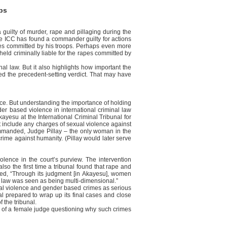
ps
guilty of murder, rape and pillaging during the
e the ICC has found a commander guilty for actions
imes committed by his troops. Perhaps even more
held criminally liable for the rapes committed by
l law. But it also highlights how important the
ered the precedent-setting verdict. That may have
olence. But understanding the importance of holding
r based violence in international criminal law
yesu at the International Criminal Tribunal for
not include any charges of sexual violence against
ommanded, Judge Pillay – the only woman in the
ime against humanity. (Pillay would later serve
olence in the court’s purview. The intervention
lso the first time a tribunal found that rape and
ted, “Through its judgment [in Akayesu], women
l law was seen as being multi-dimensional.”
xual violence and gender based crimes as serious
nal prepared to wrap up its final cases and close
 the tribunal.
ce of a female judge questioning why such crimes