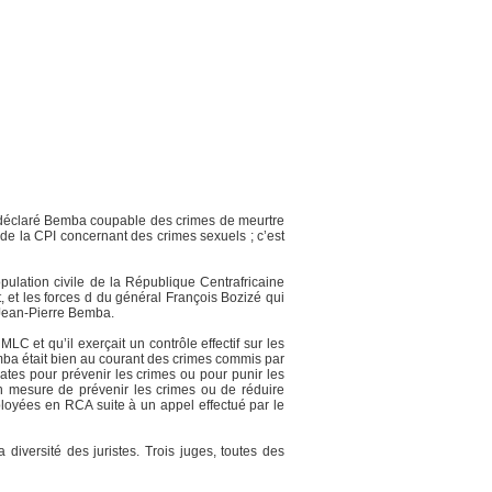
a déclaré Bemba coupable des crimes de meurtre
t de la CPI concernant des crimes sexuels ; c’est
pulation civile de la République Centrafricaine
, et les forces d du général François Bozizé qui
 Jean-Pierre Bemba.
 et qu’il exerçait un contrôle effectif sur les
ba était bien au courant des crimes commis par
tes pour prévenir les crimes ou pour punir les
n mesure de prévenir les crimes ou de réduire
éployées en RCA suite à un appel effectué par le
diversité des juristes. Trois juges, toutes des