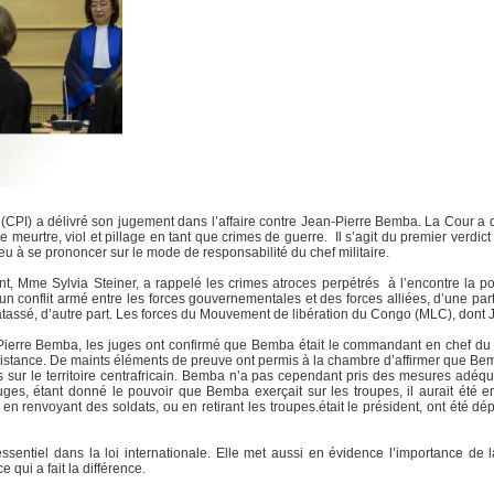
 (CPI) a délivré son jugement dans l’affaire contre Jean-Pierre Bemba. La Cour 
de meurtre, viol et pillage en tant que crimes de guerre. Il s’agit du premier verdic
 eu à se prononcer sur le mode de responsabilité du chef militaire.
nt, Mme Sylvia Steiner, a rappelé les crimes atroces perpétrés à l’encontre la po
n conflit armé entre les forces gouvernementales et des forces alliées, d’une part
Patassé, d’autre part. Les forces du Mouvement de libération du Congo (MLC), dont
ierre Bemba, les juges ont confirmé que Bemba était le commandant en chef du MLC
stance. De maints éléments de preuve ont permis à la chambre d’affirmer que Bem
ur le territoire centrafricain. Bemba n’a pas cependant pris des mesures adéqua
es, étant donné le pouvoir que Bemba exerçait sur les troupes, il aurait été e
n renvoyant des soldats, ou en retirant les troupes.était le président, ont été d
entiel dans la loi internationale. Elle met aussi en évidence l’importance de la 
 qui a fait la différence.