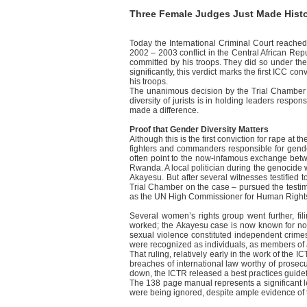
Three Female Judges Just Made Hist
Today the International Criminal Court reached
2002 – 2003 conflict in the Central African Repub
committed by his troops. They did so under the
significantly, this verdict marks the first ICC 
his troops.
The unanimous decision by the Trial Chamber ma
diversity of jurists is in holding leaders respo
made a difference.
Proof that Gender Diversity Matters
Although this is the first conviction for rape at 
fighters and commanders responsible for gende
often point to the now-infamous exchange betwe
Rwanda. A local politician during the genocide wh
Akayesu. But after several witnesses testifie
Trial Chamber on the case – pursued the testim
as the UN High Commissioner for Human Rights
Several women’s rights group went further, fil
worked; the Akayesu case is now known for not ju
sexual violence constituted independent crime
were recognized as individuals, as members of a
That ruling, relatively early in the work of th
breaches of international law worthy of prosecut
down, the ICTR released a best practices guidef
The 138 page manual represents a significant le
were being ignored, despite ample evidence of t