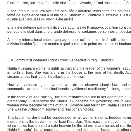
l'ont déterrée, ont déclaré qu'elle était encore vivante, et l'ont ensuite replacé
Aisha Ibrahim Duhulow avait été accusée d'adultère, mais certaines sources on
tenté de signaler ce viol à la milice Al Shabab qui contrôle Kismaayo. C'es
qu'elle avait accusés du viol n'a été arrêté.
Elle a été détenue par une milice des autorités de Kismaayo, coalition constit
période elle était dans une grande détresse, et certaines personnes ont décl
Amnesty International mène campagne pour qu'il soit mis fin à l'utilisation 
d'Aisha Ibrahim Duhulow montre à quel point cette peine est cruelle et fonda
3. A Communist Women's Right Activist Beheaded in Iraqi Kurdistan
Nahla Hussain, a women's rights activist and the leader of the women's leag
in north of Iraq. She was alone in the house at the time of her death. A
circumstances that led to the attack are unknown.
However, violence against women who do not observe Islamic laws and dr
communists are under constant threats by different reactionary factions, includi
In the context of Iraqi society, "the circumstances that led to her death" are q
dramatically. Just recently the Sharia law became the governing law in Kurd
women have become victims of brutal violence and terrorism. Nahla Hussain wa
She was the victim of misogyny and reactionary forces.
This brutal murder must be condemned by all women's rights, freedom lovi
murderers by the government of Iraqi Kurdistan. This reactionary government by
Islamic laws has created a safe heaven for the Islamists and forces of react
Nahla Hussain's brutal murder and murder and maiming of hundreds of other w