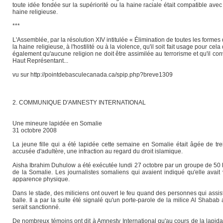
toute idée fondée sur la supériorité ou la haine raciale était compatible avec l
haine religieuse.
***
L'Assemblée, par la résolution XIV intitulée « Élimination de toutes les formes 
la haine religieuse, à l'hostilité ou à la violence, qu'il soit fait usage pour 
également qu'aucune religion ne doit être assimilée au terrorisme et qu'il conv
Haut Représentant...
vu sur http://pointdebasculecanada.ca/spip.php?breve1309
2. COMMUNIQUE D'AMNESTY INTERNATIONAL
Une mineure lapidée en Somalie
31 octobre 2008
La jeune fille qui a été lapidée cette semaine en Somalie était âgée de tre
accusée d'adultère, une infraction au regard du droit islamique.
Aisha Ibrahim Duhulow a été exécutée lundi 27 octobre par un groupe de 50 
de la Somalie. Les journalistes somaliens qui avaient indiqué qu'elle avait 
apparence physique.
Dans le stade, des miliciens ont ouvert le feu quand des personnes qui assista
balle. Il a par la suite été signalé qu'un porte-parole de la milice Al Shaba
serait sanctionné.
De nombreux témoins ont dit à Amnesty International qu'au cours de la lapidati