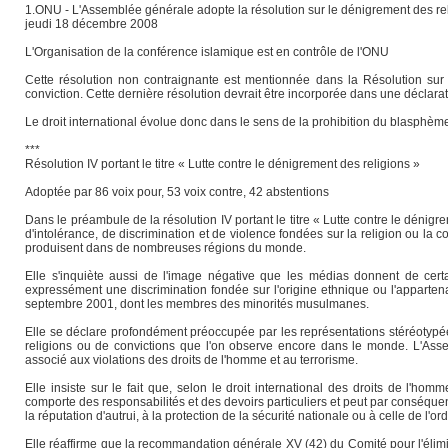
1.ONU - L'Assemblée générale adopte la résolution sur le dénigrement des rel
jeudi 18 décembre 2008
L'Organisation de la conférence islamique est en contrôle de l'ONU
Cette résolution non contraignante est mentionnée dans la Résolution sur l'
conviction. Cette dernière résolution devrait être incorporée dans une déclar
Le droit international évolue donc dans le sens de la prohibition du blasphème
***
Résolution IV portant le titre « Lutte contre le dénigrement des religions »
Adoptée par 86 voix pour, 53 voix contre, 42 abstentions
Dans le préambule de la résolution IV portant le titre « Lutte contre le déni
d'intolérance, de discrimination et de violence fondées sur la religion ou la co
produisent dans de nombreuses régions du monde.
Elle s'inquiète aussi de l'image négative que les médias donnent de certain
expressément une discrimination fondée sur l'origine ethnique ou l'apparten
septembre 2001, dont les membres des minorités musulmanes.
Elle se déclare profondément préoccupée par les représentations stéréotypées
religions ou de convictions que l'on observe encore dans le monde. L'Ass
associé aux violations des droits de l'homme et au terrorisme.
Elle insiste sur le fait que, selon le droit international des droits de l'homm
comporte des responsabilités et des devoirs particuliers et peut par conséquent
la réputation d'autrui, à la protection de la sécurité nationale ou à celle de l'o
Elle réaffirme que la recommandation générale XV (42) du Comité pour l'éliminat