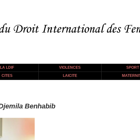
LA LDIF
VIOLENCES
SPORT
CITES
LAICITE
MATERNI
 Djemila Benhabib