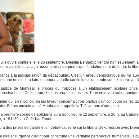
qui s'ouvre contre elle le 26 septembre, Djemila Benhabib tiendra non seulement a
ques, mais elle envisage aussi la mise sur pied d'une fondation pour défendre la libe
endance à la judiciarisation du débat public. C'est un enjeu démocratique qui va au
Personne ne me fera taire ou peur», a-t-elle confié lors d'une entrevue exclusive au N
ustice de Montréal le procès qui l'oppose à un établissement scolaire pri
 précise-t-elle. On lui reproche des propos tenus lors d'une entrevue radiophoniq
ier qui s'est conclu en ma faveur concernait trois photos d'un concours de récitat
es Frères musulmans à Montréal», rappelle la Trifluvienne d'adoption.
la première soirée de solidarité aura donc lieu le 12 septembre, à 20 h, au Cabare
e, à 19 h 30, au Café-bar Zénob.
y aura des prises de parole et un débat-causerie sur la liberté d'expression avec Dj
e dire et l'urgence d'agir pour construire une véritable perspective humaniste, laïqu