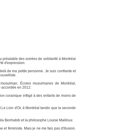
u préalable des soirées de solidarité à Montréal
rté d'expression.
-delà de ma petite personne. Je suis confiante et
ouvelliste.
vé musulman, Écoles musulmanes de Montréal,
ue accordée en 2012.
ion coranique infligé à des enfants de moins de
t Le Lion d'Or, à Montréal tandis que la seconde
emila Benhabib et la philosophe Louise Mailloux.
e et féministe. Mais je ne me fais pas d'illusion.