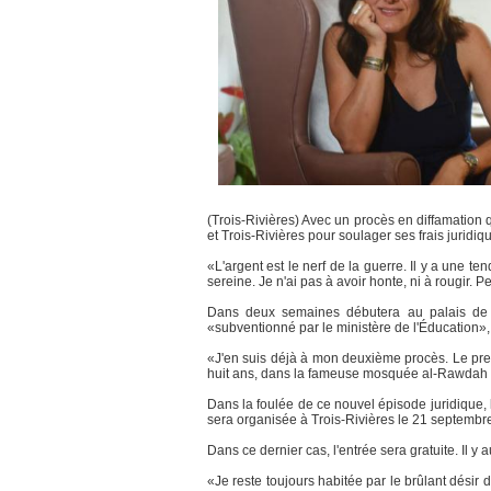
(Trois-Rivières) Avec un procès en diffamation 
et Trois-Rivières pour soulager ses frais juridi
«L'argent est le nerf de la guerre. Il y a une t
sereine. Je n'ai pas à avoir honte, ni à rougir. 
Dans deux semaines débutera au palais de j
«subventionné par le ministère de l'Éducation»,
«J'en suis déjà à mon deuxième procès. Le prem
huit ans, dans la fameuse mosquée al-Rawdah d
Dans la foulée de ce nouvel épisode juridique, 
sera organisée à Trois-Rivières le 21 septembr
Dans ce dernier cas, l'entrée sera gratuite. Il 
«Je reste toujours habitée par le brûlant désir d