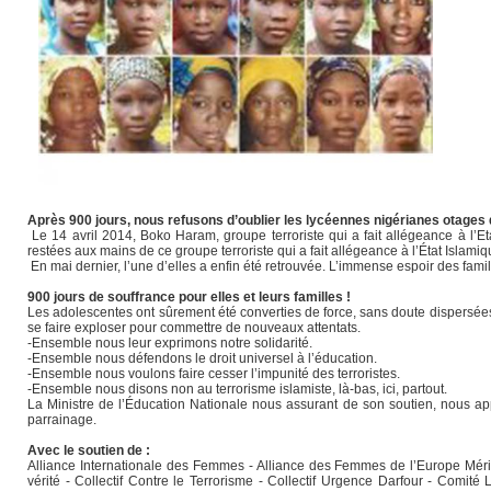
Après 900 jours, nous refusons d’oublier les lycéennes nigérianes otage
Le 14 avril 2014, Boko Haram, groupe terroriste qui a fait allégeance à l’Et
restées aux mains de ce groupe terroriste qui a fait allégeance à l’État Islamiq
En mai dernier, l’une d’elles a enfin été retrouvée. L’immense espoir des famill
900 jours de souffrance pour elles et leurs familles !
Les adolescentes ont sûrement été converties de force, sans doute dispersé
se faire exploser pour commettre de nouveaux attentats.
-Ensemble nous leur exprimons notre solidarité.
-Ensemble nous défendons le droit universel à l’éducation.
-Ensemble nous voulons faire cesser l’impunité des terroristes.
-Ensemble nous disons non au terrorisme islamiste, là-bas, ici, partout.
La Ministre de l’Éducation Nationale nous assurant de son soutien, nous ap
parrainage.
Avec le soutien de :
Alliance Internationale des Femmes - Alliance des Femmes de l’Europe Méridi
vérité - Collectif Contre le Terrorisme - Collectif Urgence Darfour - Comi