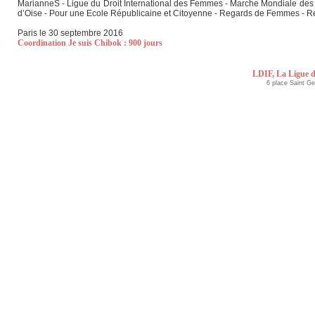
MarianneS - Ligue du Droit International des Femmes - Marche Mondiale des F
d’Oise - Pour une Ecole Républicaine et Citoyenne - Regards de Femmes - R
Paris le 30 septembre 2016
Coordination Je suis Chibok : 900 jours
LDIF, La Ligue d
6 place Saint G