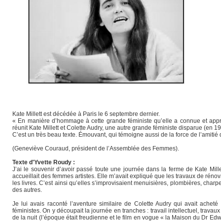
Kate Millett est décédée à Paris le 6 septembre dernier.
« En manière d’hommage à cette grande féministe qu’elle a connue et appréci
réunit Kate Millett et Colette Audry, une autre grande féministe disparue (en 19
C’est un très beau texte. Émouvant, qui témoigne aussi de la force de l’amitié
(Geneviève Couraud, président de l’Assemblée des Femmes).
Texte d'Yvette Roudy :
J’ai le souvenir d’avoir passé toute une journée dans la ferme de Kate Mille
accueillait des femmes artistes. Elle m’avait expliqué que les travaux de r
les livres. C’est ainsi qu’elles s’improvisaient menuisières, plombières, charp
des autres.
Je lui avais raconté l’aventure similaire de Colette Audry qui avait acheté s
féministes. On y découpait la journée en tranches : travail intellectuel, trav
de la nuit (l’époque était freudienne et le film en vogue « la Maison du Dr Ed