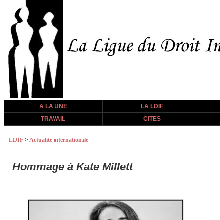
A LA UNE
LA LDIF
TRAVAIL
CITES
LDIF
>
Actualité internationale
Hommage à Kate Millett