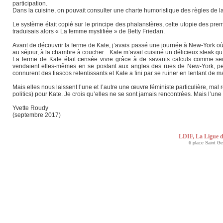
participation.
Dans la cuisine, on pouvait consulter une charte humoristique des règles de l
Le système était copié sur le principe des phalanstères, cette utopie des prem
traduisais alors « La femme mystifiée » de Betty Friedan.
Avant de découvrir la ferme de Kate, j’avais passé une journée à New-York où e
au séjour, à la chambre à coucher... Kate m’avait cuisiné un délicieux steak qu’e
La ferme de Kate était censée vivre grâce à de savants calculs comme seu
vendaient elles-mêmes en se postant aux angles des rues de New-York, pensa
connurent des fiascos retentissants et Kate a fini par se ruiner en tentant de m
Mais elles nous laissent l’une et l’autre une œuvre féministe particulière, mal 
politics) pour Kate. Je crois qu’elles ne se sont jamais rencontrées. Mais l’une
Yvette Roudy
(septembre 2017)
LDIF, La Ligue d
6 place Saint G