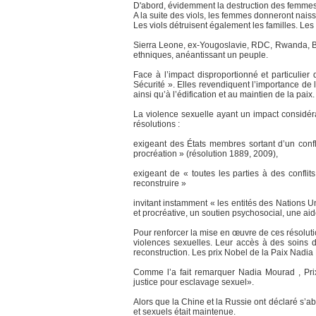
D'abord, évidemment la destruction des femmes q
A la suite des viols, les femmes donneront naiss
Les viols détruisent également les familles. Les
Sierra Leone, ex-Yougoslavie, RDC, Rwanda, Birma
ethniques, anéantissant un peuple.
Face à l’impact disproportionné et particulie
Sécurité ». Elles revendiquent l’importance de 
ainsi qu’à l’édification et au maintien de la paix.
La violence sexuelle ayant un impact considéra
résolutions :
exigeant des États membres sortant d’un confli
procréation » (résolution 1889, 2009),
exigeant de « toutes les parties à des confli
reconstruire »
invitant instamment « les entités des Nations U
et procréative, un soutien psychosocial, une ai
Pour renforcer la mise en œuvre de ces résoluti
violences sexuelles. Leur accès à des soins de
reconstruction. Les prix Nobel de la Paix Nadia 
Comme l’a fait remarquer Nadia Mourad , Prix
justice pour esclavage sexuel».
Alors que la Chine et la Russie ont déclaré s’abs
et sexuels était maintenue.