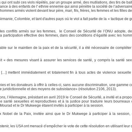
ui ont subi ces viols répétés, par un groupe armé, des mutilations, des tirs de ba
ance à des enfants de l' ethnie ennemie qui ainsi pénètre la société de l’adversair
 hommes armés violent devant leur père, mari, fils, frères, les femmes et les filles
nie, Colombie, et tant d'autres pays où le viol a fait partie de la « tactique de g
r des conflits armés sur les femmes, le Conseil de Sécurité de l’ONU adopte, 
la participation effective des femmes, dans des conditions d’égalité avec les homm
ble sur le maintien de la paix et de la sécurité, il a été nécessaire de compléter
t « des mesures visant à assurer les services de santé, y compris la santé sexu
ts […] mettent immédiatement et totalement fin à tous actes de violence sexuel
nies et les donateurs à offrir à celles-ci, sans aucune discrimination, une gamme
de juridictionnelle et des moyens de subsistance» (résolution 2106, 2013).
ons, l’Allemagne, présidant en avril 2019 le Conseil de Sécurité, a invité et a prop
 santé sexuelles et reproductives et à la justice pour traduire leurs bourreaux d
Mourad et le Dr Mukwege étaient invités à participer à la session.
 Nobel de la Paix, invitée ainsi que le Dr Mukwege à participer à la session,
tenir, les USA ont menacé d’empêcher le vote de cette résolution en utilisant leur d