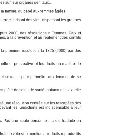
lles sur leur organes génitaux…
e.
 de la famille, du bébé aux femmes âgées.
uerre », brisant des vies, dispersant les groupes
depuis 2000, des résolutions « Femmes, Paix et
es, à la prévention et au règlement des conflits
 la première résolution, la 1325 (2000) par des
elle et procréative et les droits en matière de
le et sexuelle pour permettre aux femmes de se
 complète de soins de santé́, notamment sexuelle
osé une résolution centrée sur les rescapées des
evant les juridictions est indispensable à leur
 « Pas une seule personne n’a été traduite en
roit de véto si la mention aux droits reproductifs