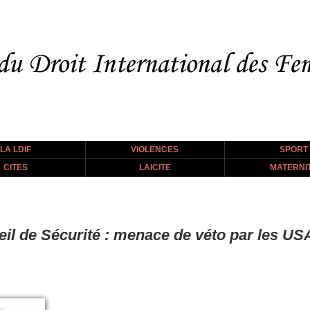
LA LDIF
VIOLENCES
SPORT
CITES
LAICITE
MATERNI
il de Sécurité : menace de véto par les US