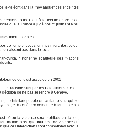
e texte écrit dans la "novlangue" des enceintes
erniers jours. C'est à la lecture de ce texte
ire que la France a jugé positif, justifiant ainsi
intes internationales.
ropos de l'emploi et des femmes migrantes, ce qui
'apparaissent pas dans le texte.
rkovitch, historienne et auteure des "Nations
détails.
ntolérance qui y est associée en 2001;
nt le racisme subi par les Palestiniens. Ce qui
 la décision de ne pas se rendre à Genève.
me, la christianophobie et l'antiarabisme qui se
royance, et à cet égard demande à tout les états
stilité ou la violence sera prohibée par la loi ;
tion raciale ainsi que tout acte de violence ou
 et que ces interdictions sont compatibles avec la