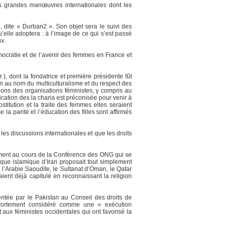
es grandes manœuvres internationales dont les
, dite « Durban2 ». Son objet sera le suivi des
’elle adoptera : à l’image de ce qui s’est passé
ux.
émocratie et de l’avenir des femmes en France et
 ), dont la fondatrice et première présidente fût
n au nom du multiculturalisme et du respect des
ions des organisations féministes, y compris au
lication des la charia est préconisée pour venir à
stitution et la traite des femmes elles seraient
a parité et l’éducation des filles sont affirmés
les discussions internationales et que les droits
rement au cours de la Conférence des ONG qui se
ique islamique d’Iran proposait tout simplement
l’Arabie Saoudite, le Sultanat d’Oman, le Qatar
aient déjà capitulé en reconnaissant la religion
sentée par le Pakistan au Conseil des droits de
’avortement considéré comme une « exécution
 aux féministes occidentales qui ont favorisé la