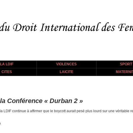
LA LDIF
VIOLENCES
SPORT
CITES
LAICITE
MATERNI
la Conférence « Durban 2 »
la LDIF continue à affirmer que le boycott aurait pesé plus lourd sur une véritable r
e