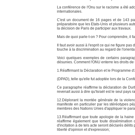
La conférence de l'Onu sur le racisme a été ad
internationales.
C'est un document de 16 pages et de 143 para
préparatoire que les Etats-Unis et plusieurs autr
la décision de Paris de participer aux travaux.
Mais de quoi parle-t-on ? Pour comprendre, il fau
Il faut avoir aussi à l'esprit ce qui ne figure 
touche à la discrimination au regard de l'orienta
Voici quelques exemples de certains paragrap
désunies. Comment l'ONU enterre les droits de 
1.Réaffirmant la Déclaration et le Programme d
(DPAD), telle qu'elle fut adoptée lors de la Co
Ce paragraphe réaffirme la déclaration de Durb
revenait aussi à dire qu'Israël est le seul pays
12.Déplorant la montée générale de la violence 
manifeste en particulier par les stéréotypes pé
membres des Nations Unies d'appliquer le par
13.Réaffirmant que toute apologie de la haine ra
réaffirme également que toute dissémination d'
d'incitation à de tels acte seront déclarés délit
liberté d'opinion et d'expression;