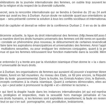
élébrations de la journée internationale des femmes, on oublie trop souvent l
 la religion et du respect de la diversité culturelle.
ecret, sera la rencontre internationale qui se tiendra à Genève du 20 au 24 avril
sme qui avait eu lieu à Durban. Aucun doute ne subsiste quant aux orientations qu
ique – sera présenté comme la solution à tous les conflits sociétaux et internationa
droit de capituler et devrait se retirer de la conférence Durban 2. Il en va de la d
ennie actuelle, la ligue du droit international des femmes (http://www.ldif.asso.fr
 manière dont les droits humains universels des femmes ont été remis en questio
 elle constate un phénomène plus nouveau, le détournement de certaines revendicat
 faire taire les aspirations émancipatrices et universalistes des femmes. Ainsi l’app
s mutilations sexuelles, ou pour endiguer les violences conjugales, quant à la pro
enue et que les femmes retrouvaient leur fonction maternelle dans la société. Même l
 entonnée il y a trente ans par la révolution islamique d’Iran donne le « la » dans 
’universalité de leurs droits.
me à Durban, les organisations de femmes qui auraient dû pouvoir s’exprimer lib
les, furent en fait muselées. Au niveau des Etats, ce fût pire encore, la Républ
le du texte gouvernemental. Dans la foulée, les Emirats Arabes Unis, le Bahreïn, 
oncepts contraires à la charia islamique. Quant à certaines démocraties, elles av
qui « peut aider à promouvoir la dignité » et « éliminer le racisme ».
 qui tient la dragée haute dans les instances internationales (et qui est repré
es, protégées et respectées, mais la sexualité hors mariage pénalisée et l
es droits humains, si les femmes sont exploitées sexuellement, la faute en revient
ut ce qui s’en suit : pornographie, viol, prostitution, lesbianisme.