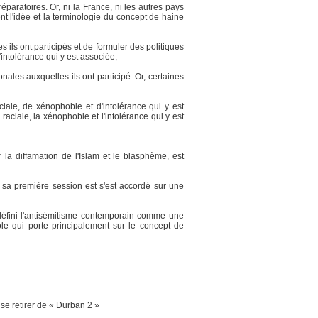
paratoires. Or, ni la France, ni les autres pays
t l'idée et la terminologie du concept de haine
ils ont participés et de formuler des politiques
'intolérance qui y est associée;
es auxquelles ils ont participé. Or, certaines
iale, de xénophobie et d'intolérance qui y est
aciale, la xénophobie et l'intolérance qui y est
la diffamation de l'Islam et le blasphème, est
 sa première session est s'est accordé sur une
défini l'antisémitisme contemporain comme une
ole qui porte principalement sur le concept de
 se retirer de « Durban 2 »