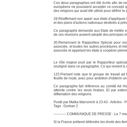
Ces deux paragraphes ont été écrits afin de rem
européens ne pouvaient accepter ce concept qui
des religions qui avait été utilisé pour définir le
28.Réaffirmant son appel aux états d'appliquer 
et des plans d'actions nationaux destinés à préve
Ce paragraphe demande aux Etats de mettre en 
de ces réunions avaient adopté des principes ina
30.Remerciant le Rapporteur Spécial pour son 
associée, et toutes les autres procédures et mé
associée et appelant les états à coopérer ple
Le rôle majeur joué par le Rapporteur spécial
souligné dans ce paragraphe. Ce qui revient à ad
125.Prenant note que le groupe de travail ad 
feuille de route, avec pour ambition d'obtenir
Ce paragraphe fait référence au comité Ad Ho
atteinte contre les seuls Arabes. Et par exte
diffamation des religions.
Posté par Malka Marcovich à 23:43 - Articles - P
Tags : Durban 2
----------- COMMUNIQUE DE PRESSE - Le 7 ma
Si la France prétend défendre les droits des fem