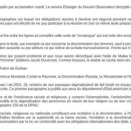
optée par acclamation mardi. Le service Etranger du Nouvel Observateur décrypte c
graphes sur lequel les délégations réunies à Genève ont négocié pendant ces d
es pays ont décidé de ne pas participer à la réunion et c'est ce même texte préparato
t lire entre les lignes et connaître cette sorte de "novlangue" qui est celle des ence
pas dans le texte, par exemple ce qui concerne la discrimination des femmes, sauf à p
tion sexuelle ou par ailleurs ce qui relève de la traite transsaharienne. Points qui n
hes qui posent problème et que nous avons décortiqué avec l'aide de Malka Ma
l'Homme" (éditions Jacob-Duvernet). Comme toujours, le diable se cache dans les 
'Action de Durban
nférence Mondiale Contre le Racisme, la Discrimination Raciale, la Xénophobie et l'I
an I de 2001. Or, certains de ses passages stigmatisaient de fait Israël en évoqua
 raciste. Ce premier paragraphe a justifié aux yeux du département d'Etat américain
et de l'intolérance raciale et religieuse, y compris l'islamophobie, l'antisémitis
joratifs et la stigmatisation des personnes en raison de leur religion ou de leur c
agraphe 150 de la DPAD;
ciale, religieuse ou nationale constituant une incitation à la discrimination, à l'ho
idées fondées sur la supériorité ou la haine raciale, l'incitation à la discrimina
s punissables par la loi, en conformité avec les obligations internationales des états,