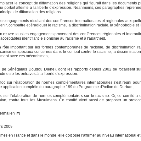
placer le concept de diffamation des religions qui figurait dans les documents pré
 portait atteinte à la liberté d'expression. Néanmoins, ces paragraphes reprennen
 principe de diffamation des religions.
les engagements résultant des conférences internationales et régionales auxquelles 
nir, combattre et éradiquer le racisme, la discrimination raciale, la xénophobie et l
œuvre tous les engagements provenant des conférences régionales et international
cceptables identifiant le sionisme au racisme et à l'apartheid.
rôle important sur les formes contemporaines de racisme, de discrimination rac
canismes spéciaux concernés dans le combat contre le racisme, la discrimination r
inement avec ces mécanismes;
 (le Sénégalais Doudou Diene), dont les rapports depuis 2002 se focalisent sur 
mettre les entraves à la liberté d'expression.
hoc sur l'élaboration de normes complémentaires internationales s'est réuni pour
 une application complète du paragraphe 199 du Programme d'Action de Durban;
c sur l'élaboration de normes complémentaires sur le racisme. Or, ce comité a 
nsion, contre tous les Musulmans. Ce comité vient aussi de proposer un protoc
ermalien [#]
rs 2009
mes en France et dans le monde, elle doit oser l’affirmer au niveau international et