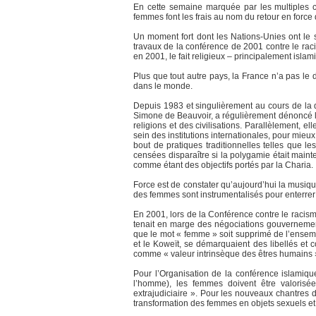
En cette semaine marquée par les multiples c
femmes font les frais au nom du retour en force de
Un moment fort dont les Nations-Unies ont le s
travaux de la conférence de 2001 contre le raci
en 2001, le fait religieux – principalement islam
Plus que tout autre pays, la France n’a pas le 
dans le monde.
Depuis 1983 et singulièrement au cours de la déc
Simone de Beauvoir, a régulièrement dénoncé la
religions et des civilisations. Parallèlement,
sein des institutions internationales, pour mieux
bout de pratiques traditionnelles telles que le
censées disparaître si la polygamie était maint
comme étant des objectifs portés par la Charia.
Force est de constater qu’aujourd’hui la musique
des femmes sont instrumentalisés pour enterrer l
En 2001, lors de la Conférence contre le racis
tenait en marge des négociations gouvernementa
que le mot « femme » soit supprimé de l’ensemb
et le Koweït, se démarquaient des libellés et c
comme « valeur intrinsèque des êtres humains », 
Pour l’Organisation de la conférence islamique
l’homme), les femmes doivent être valorisé
extrajudiciaire ». Pour les nouveaux chantres d
transformation des femmes en objets sexuels et to