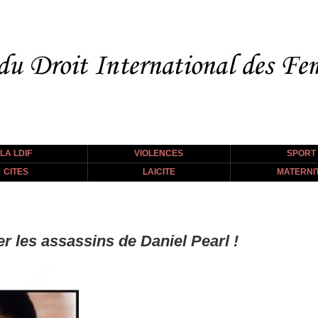
LA LDIF
VIOLENCES
SPORT
CITES
LAICITE
MATERNI
er les assassins de Daniel Pearl !