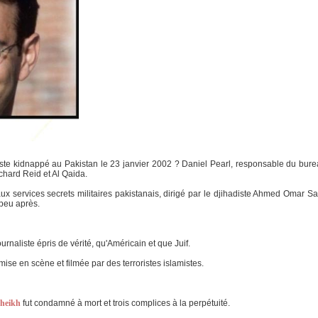
ste kidnappé au Pakistan le 23 janvier 2002 ? Daniel Pearl, responsable du burea
ichard Reid et Al Qaida.
 aux services secrets militaires pakistanais, dirigé par le djihadiste Ahmed Omar S
 peu après.
urnaliste épris de vérité, qu'Américain et que Juif.
 mise en scène et filmée par des terroristes islamistes.
heikh
fut condamné à mort et trois complices à la perpétuité.