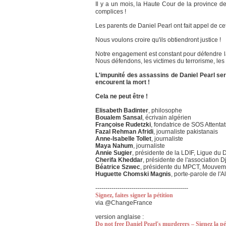
Il y a un mois, la Haute Cour de la province d
complices !
Les parents de Daniel Pearl ont fait appel de c
Nous voulons croire qu'ils obtiendront justice !
Notre engagement est constant pour défendre la
Nous défendons, les victimes du terrorisme, les 
L'impunité des assassins de Daniel Pearl serai
encourent la mort !
Cela ne peut être !
Elisabeth Badinter
, philosophe
Boualem Sansal
, écrivain algérien
Françoise Rudetzki
, fondatrice de SOS Attent
Fazal Rehman Afridi
, journaliste pakistanais
Anne-Isabelle Tollet
, journaliste
Maya Nahum
, journaliste
Annie Sugier
, présidente de la LDIF, Ligue du 
Cherifa Kheddar
, présidente de l'association 
Béatrice Szwec
, présidente du MPCT, Mouvemen
Huguette Chomski Magnis
, porte-parole de l'
12 mai
----------------------------------------------
Signez, faites signer la pétition
via @ChangeFrance
version anglaise :
Do not free Daniel Pearl's murderers – Signez la pét