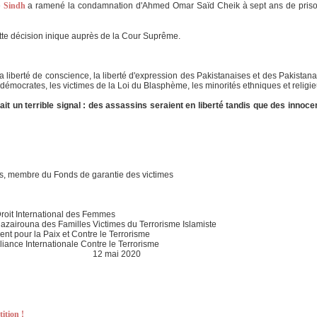
e
Sindh
a ramené la condamnation d'Ahmed Omar Saïd Cheik à sept ans de prison 
ette décision inique auprès de la Cour Suprême.
 liberté de conscience, la liberté d'expression des Pakistanaises et des Pakistana
démocrates, les victimes de la Loi du Blasphème, les minorités ethniques et religie
t un terrible signal : des assassins seraient en liberté tandis que des innocent
ats, membre du Fonds de garantie des victimes
Droit International des Femmes
Djazairouna des Familles Victimes du Terrorisme Islamiste
t pour la Paix et Contre le Terrorisme
Alliance Internationale Contre le Terrorisme
 2020
ition !