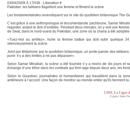
03/04/2009 À 17H38 - Liberation.fr
Pakistan: les talibans flagellent une femme et filment la scène
Les fondamentalistes revendiquent sur le site du quotidien britannique The G
C’est grâce à une anthropologue et documentariste pachtoune, Samar Minallah
regarder, autant le dire d’emblée. Pendant deux minutes, on y voit une femme
de Swat, dans le nord-ouest du Pakistan, une zone où la charia a été adopté
«Tuez-moi ou arrêtez», hurle la femme battue qui doit subir quelque 3
silencieusement la scène.
Joint par téléphone par le quotidien britannique, un porte-parole des talibans
punir. Il y a des limites à ne pas dépasser».
Selon Samar Minallah, la scène a été tournée il y a moins de dix jours et ser
échange d’une trêve dans les combats qui font rage depuis deux ans, les fond
Selon le Guardian, journalistes et humanitaires qui travaillent dans la zo
antérieure à l’accord. Une façon de montrer au monde entier qu'ils tiennent la
LDIF, La Ligue d
6 place Saint G