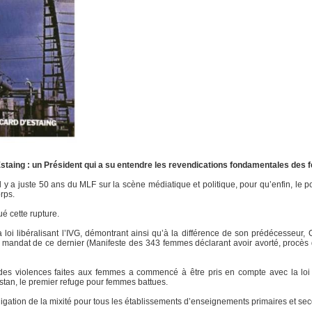
Estaing : un Président qui a su entendre les revendications fondamentales des
on il y a juste 50 ans du MLF sur la scène médiatique et politique, pour qu’enfin, l
orps.
é cette rupture.
la loi libéralisant l’IVG, démontrant ainsi qu’à la différence de son prédécesseur
 mandat de ce dernier (Manifeste des 343 femmes déclarant avoir avorté, procès d
des violences faites aux femmes a commencé à être pris en compte avec la loi 
istan, le premier refuge pour femmes battues.
igation de la mixité pour tous les établissements d’enseignements primaires et seco