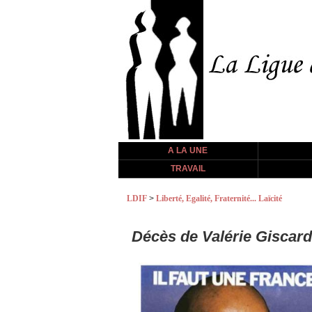
A LA UNE
TRAVAIL
LDIF
>
Liberté, Egalité, Fraternité... Laïcité
Décès de Valérie Giscard