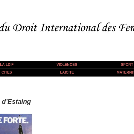
LA LDIF
VIOLENCES
SPORT
CITES
LAICITE
MATERNI
 d’Estaing