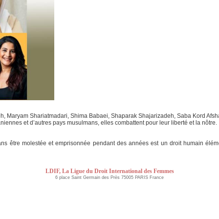
eh, Maryam Shariatmadari, Shima Babaei, Shaparak Shajarizadeh, Saba Kord Afshari
niennes et d’autres pays musulmans, elles combattent pour leur liberté et la nôtre.
sans être molestée et emprisonnée pendant des années est un droit humain élémen
LDIF, La Ligue du Droit International des Femmes
6 place Saint Germain des Près 75005 PARIS France