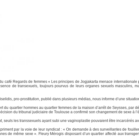
 du café Regards de femmes « Les principes de Jogjakarta menace internationale 
ésence de transexuels, toujours pourvus de leurs organes sexuels masculins, m
iselidis, pro-prostitution, publié dans plusieurs médias, nous informe d’une situat
rt du quartier hommes au quartier femmes de la maison d’arrêt de Seysses, par décis
ision du tribunal judiciaire de Toulouse a confirmé son changement de sexe à l’état 
nt, seuls les transsexuels ayant subi une vaginoplastie pouvaient être incarcérés a
expriment par la voie de leur syndicat : « On demande à des surveillantes de fouill
rsonnes de même sexe ». Fleury Mérogis disposant d’un quartier affecté aux transge