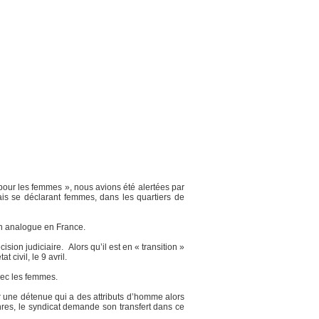
pour les femmes », nous avions été alertées par
ais se déclarant femmes, dans les quartiers de
ion analogue en France.
ion judiciaire. Alors qu’il est en « transition »
civil, le 9 avril.
vec les femmes.
er une détenue qui a des attributs d’homme alors
nres, le syndicat demande son transfert dans ce