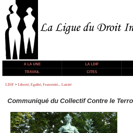
A LA UNE
LA LDIF
TRAVAIL
CITES
LDIF
>
Liberté, Egalité, Fraternité... Laïcité
Communiqué du Collectif Contre le Terror