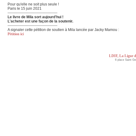
Pour qu'elle ne soit plus seule !
Paris le 15 juin 2021
-----------------------------------------
Le livre de Mila sort aujourd'hui !
L'acheter est une façon de la soutenir.
-----------------------------------------
A signaler cette pétition de soutien à Mila lancée par Jacky Mamou :
Pétition ici
LDIF, La Ligue d
6 place Saint G