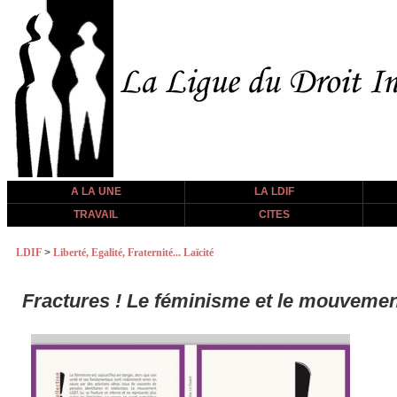
A LA UNE
LA LDIF
TRAVAIL
CITES
LDIF
>
Liberté, Egalité, Fraternité... Laïcité
Fractures ! Le féminisme et le mouveme