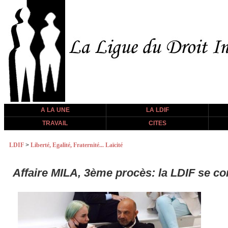
A LA UNE
LA LDIF
TRAVAIL
CITES
LDIF
>
Liberté, Egalité, Fraternité... Laïcité
Affaire MILA, 3ème procès: la LDIF se cons