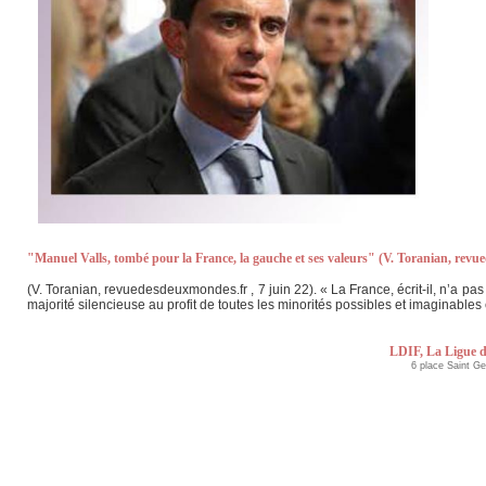
"Manuel Valls, tombé pour la France, la gauche et ses valeurs" (V. Toranian, revu
(V. Toranian, revuedesdeuxmondes.fr , 7 juin 22). « La France, écrit-il, n’a pa
majorité silencieuse au profit de toutes les minorités possibles et imaginable
LDIF, La Ligue d
6 place Saint G