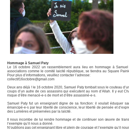
Hommage à Samuel Paty
Le 16 octobre 2022 un rassemblement aura lieu en hommage à Samuel Pat
associations comme le comité laicité république, se tiendra au Square Painl
Pour plus d’informations, veuillez contacter l’adresse:
collectif16octobre@gmail.com
Deux ans déjà ! le 16 octobre 2020, Samuel Paty tombait sous le couteau d’un
coups d’un autre de ces assassins qui exécutent au nom d’Allah. Il y eut Cha
risque d’être menacé-e-s de mort et d’être assassiné-e-s.
Samuel Paty fut un enseignant digne de sa fonction: il voulait éduquer sans
émancipé-e-s par leur liberté de conscience, leur liberté de pensée et d’expr
des Lumières et préservées par la laïcité.
Il nous incombe de lui rendre hommage et de continuer son œuvre de transmis
l’exemple qu’il nous a donné.
N’oublions pas cet enseignant libre et plein de courage et l’exemple qu’il nou