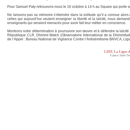
Pour Samuel Paty retrouvons-nous le 16 octobre à 14 h au Square qui porte 
Ne laissons pas sa mémoire s’éteindre dans la solitude qu’il a connue alors qu
celles qui aujourd’hui veulent enseigner la liberté et la laïcité, nous dema
enseignants qui seraient menacés pour avoir fait leur métier en conscience.
Montrons notre détermination à poursuivre son œuvre et à défendre la laïcité 
République CLR, Dhimmi Watch (Observatoire International de la Dhimmitude
de l’Appel : Bureau National de Vigilance Contre l’Antisémitisme BNVCA, Li
LDIF, La Ligue d
6 place Saint G