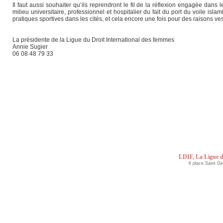
Il faut aussi souhaiter qu’ils reprendront le fil de la réflexion engagée da
milieu universitaire, professionnel et hospitalier du fait du port du voile is
pratiques sportives dans les cités, et cela encore une fois pour des raisons ve
La présidente de la Ligue du Droit International des femmes
Annie Sugier
06 08 48 79 33
LDIF, La Ligue d
6 place Saint G