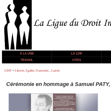
A LA UNE
LA LDIF
TRAVAIL
CITES
LDIF
>
Liberté, Egalité, Fraternité... Laïcité
Cérémonie en hommage à Samuel PATY, l