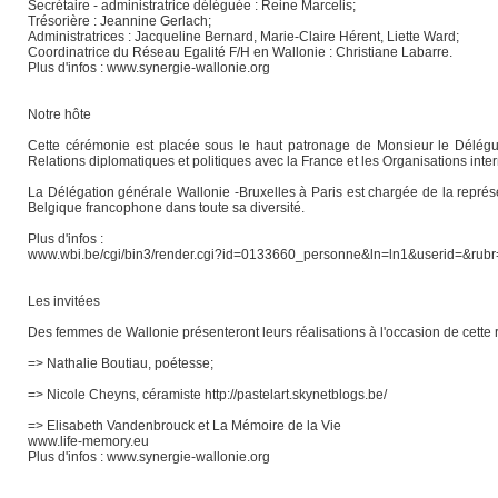
Secrétaire - administratrice déléguée : Reine Marcelis;
Trésorière : Jeannine Gerlach;
Administratrices : Jacqueline Bernard, Marie-Claire Hérent, Liette Ward;
Coordinatrice du Réseau Egalité F/H en Wallonie : Christiane Labarre.
Plus d'infos : www.synergie-wallonie.org
Notre hôte
Cette cérémonie est placée sous le haut patronage de Monsieur le Délégu
Relations diplomatiques et politiques avec la France et les Organisations inte
La Délégation générale Wallonie -Bruxelles à Paris est chargée de la représ
Belgique francophone dans toute sa diversité.
Plus d'infos :
www.wbi.be/cgi/bin3/render.cgi?id=0133660_personne&ln=ln1&userid=&rub
Les invitées
Des femmes de Wallonie présenteront leurs réalisations à l'occasion de cette 
=> Nathalie Boutiau, poétesse;
=> Nicole Cheyns, céramiste http://pastelart.skynetblogs.be/
=> Elisabeth Vandenbrouck et La Mémoire de la Vie
www.life-memory.eu
Plus d'infos : www.synergie-wallonie.org