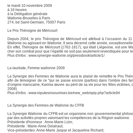
le mardi 10 novembre 2009
à 16 heures
à la Délégation générale
Wallonie-Bruxelles à Paris
274, bd Saint-Germain, 75007 Paris
Le Prix Théroigne de Méricourt
Depuis 2004, le prix Théroigne de Méricourt est attribué à l’occasion du 
Wallonie ou agissant en Wallonie. Il sera décerné cette année, exceptionnell
En effet, Théroigne de Méricourt (1762-1817), qui était Liégeoise, est une Wa
cher son combat pour que l’égalité ne soit pas seulement revendiquée pour 
Plus d'infos : www.synergie-wallonie.org/pressbook/article/1/
La lauréate, Femme wallonne 2009
La Synergie des Femmes de Wallonie aura le plaisir de remettre le Prix Thér
afin de témoigner de ce "qui se passe encore (parfois) dans l'ombre des fa
d’origine marocaine, Karima œuvre au péril de sa vie pour les filles victimes, c
2008)
Plus d'infos : www.niputesnisoumises.be/new_web/spip.php?article94
La Synergie des Femmes de Wallonie du CFFB
La Synergie Wallonie du CFFB est un organisme non gouvernemental philosoph
par des activités propres valorisant les compétences de la Région wallonne.
Présidente d'honneur : Anne-Marie Lizin;
Présidente : Marie-Anne Delahaut;
Vice-présidentes: Anne-Marie Jaspar et Jacqueline Richard;