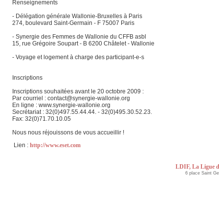
Renseignements
- Délégation générale Wallonie-Bruxelles à Paris
274, boulevard Saint-Germain - F 75007 Paris
- Synergie des Femmes de Wallonie du CFFB asbl
15, rue Grégoire Soupart - B 6200 Châtelet - Wallonie
- Voyage et logement à charge des participant-e-s
Inscriptions
Inscriptions souhaitées avant le 20 octobre 2009 :
Par courriel : contact@synergie-wallonie.org
En ligne : www.synergie-wallonie.org
Secrétariat : 32(0)497.55.44.44. - 32(0)495.30.52.23.
Fax: 32(0)71.70.10.05
Nous nous réjouissons de vous accueillir !
Lien :
http://www.eset.com
LDIF, La Ligue d
6 place Saint G