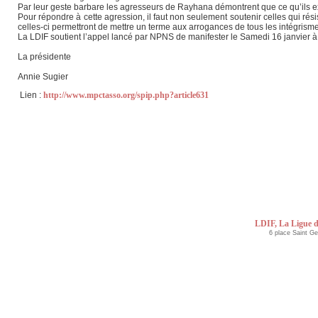
Par leur geste barbare les agresseurs de Rayhana démontrent que ce qu’ils ex
Pour répondre à cette agression, il faut non seulement soutenir celles qui résis
celles-ci permettront de mettre un terme aux arrogances de tous les intégrismes
La LDIF soutient l’appel lancé par NPNS de manifester le Samedi 16 janvier 
La présidente
Annie Sugier
Lien :
http://www.mpctasso.org/spip.php?article631
LDIF, La Ligue d
6 place Saint G