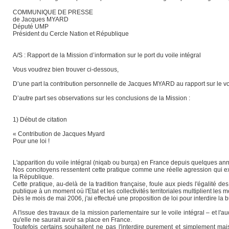
COMMUNIQUE DE PRESSE
de Jacques MYARD
Député UMP
Président du Cercle Nation et République
A/S : Rapport de la Mission d’information sur le port du voile intégral
Vous voudrez bien trouver ci-dessous,
D’une part la contribution personnelle de Jacques MYARD au rapport sur le voi
D’autre part ses observations sur les conclusions de la Mission :
1) Début de citation
« Contribution de Jacques Myard
Pour une loi !
L'apparition du voile intégral (niqab ou burqa) en France depuis quelques an
Nos concitoyens ressentent cette pratique comme une réelle agression qui exprim
la République.
Cette pratique, au-delà de la tradition française, foule aux pieds l'égalité de
publique à un moment où l'Etat et les collectivités territoriales multiplient les
Dès le mois de mai 2006, j'ai effectué une proposition de loi pour interdire la bu
A l'issue des travaux de la mission parlementaire sur le voile intégral – et l'
qu'elle ne saurait avoir sa place en France.
Toutefois certains souhaitent ne pas l'interdire purement et simplement mai