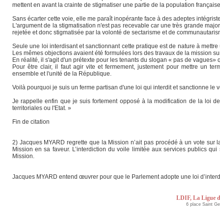
mettent en avant la crainte de stigmatiser une partie de la population frança
Sans écarter cette voie, elle me paraît inopérante face à des adeptes intégriste
L'argument de la stigmatisation n'est pas recevable car une très grande majorit
rejetée et donc stigmatisée par la volonté de sectarisme et de communautaris
Seule une loi interdisant et sanctionnant cette pratique est de nature à mettre 
Les mêmes objections avaient été formulées lors des travaux de la mission sur l
En réalité, il s'agit d'un prétexte pour les tenants du slogan « pas de vagues
Pour être clair, il faut agir vite et fermement, justement pour mettre un 
ensemble et l'unité de la République.
Voilà pourquoi je suis un ferme partisan d'une loi qui interdit et sanctionne le vo
Je rappelle enfin que je suis fortement opposé à la modification de la loi de 
territoriales ou l'Etat. »
Fin de citation
2) Jacques MYARD regrette que la Mission n’ait pas procédé à un vote sur la pr
Mission en sa faveur. L’interdiction du voile limitée aux services publics q
Mission.
Jacques MYARD entend œuvrer pour que le Parlement adopte une loi d’interdi
LDIF, La Ligue d
6 place Saint G