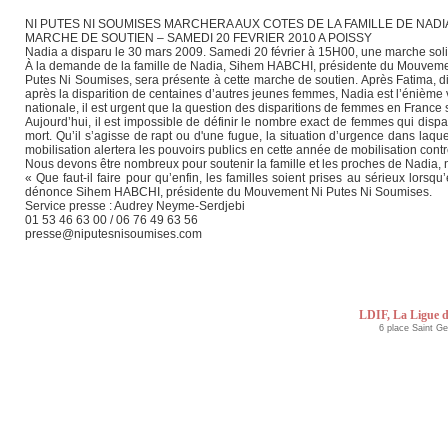
NI PUTES NI SOUMISES MARCHERA AUX COTES DE LA FAMILLE DE NADI
MARCHE DE SOUTIEN – SAMEDI 20 FEVRIER 2010 A POISSY
Nadia a disparu le 30 mars 2009. Samedi 20 février à 15H00, une marche solid
À la demande de la famille de Nadia, Sihem HABCHI, présidente du Mouveme
Putes Ni Soumises, sera présente à cette marche de soutien. Après Fatima, 
après la disparition de centaines d’autres jeunes femmes, Nadia est l’énième 
nationale, il est urgent que la question des disparitions de femmes en France 
Aujourd’hui, il est impossible de définir le nombre exact de femmes qui dispa
mort. Qu’il s’agisse de rapt ou d'une fugue, la situation d’urgence dans laq
mobilisation alertera les pouvoirs publics en cette année de mobilisation contr
Nous devons être nombreux pour soutenir la famille et les proches de Nadia, no
« Que faut-il faire pour qu’enfin, les familles soient prises au sérieux lorsqu’
dénonce Sihem HABCHI, présidente du Mouvement Ni Putes Ni Soumises.
Service presse : Audrey Neyme-Serdjebi
01 53 46 63 00 / 06 76 49 63 56
presse@niputesnisoumises.com
LDIF, La Ligue d
6 place Saint G