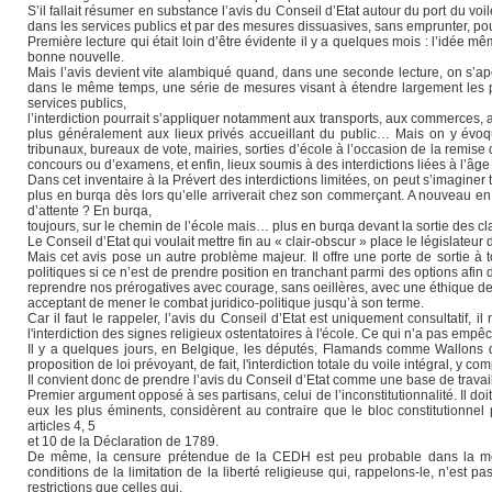
S’il fallait résumer en substance l’avis du Conseil d’Etat autour du port du voile
dans les services publics et par des mesures dissuasives, sans emprunter, pour 
Première lecture qui était loin d’être évidente il y a quelques mois : l’idée 
bonne nouvelle.
Mais l’avis devient vite alambiqué quand, dans une seconde lecture, on s’ape
dans le même temps, une série de mesures visant à étendre largement les pos
services publics,
l’interdiction pourrait s’appliquer notamment aux transports, aux commerces, 
plus généralement aux lieux privés accueillant du public… Mais on y évoqu
tribunaux, bureaux de vote, mairies, sorties d’école à l’occasion de la remise
concours ou d’examens, et enfin, lieux soumis à des interdictions liées à l’âg
Dans cet inventaire à la Prévert des interdictions limitées, on peut s’imaginer
plus en burqa dès lors qu’elle arriverait chez son commerçant. A nouveau en
d’attente ? En burqa,
toujours, sur le chemin de l’école mais… plus en burqa devant la sortie des cla
Le Conseil d’Etat qui voulait mettre fin au « clair-obscur » place le législat
Mais cet avis pose un autre problème majeur. Il offre une porte de sortie à
politiques si ce n’est de prendre position en tranchant parmi des options afin d’
reprendre nos prérogatives avec courage, sans oeillères, avec une éthique de 
acceptant de mener le combat juridico-politique jusqu’à son terme.
Car il faut le rappeler, l’avis du Conseil d’Etat est uniquement consultatif, i
l'interdiction des signes religieux ostentatoires à l'école. Ce qui n’a pas empêc
Il y a quelques jours, en Belgique, les députés, Flamands comme Wallons d
proposition de loi prévoyant, de fait, l'interdiction totale du voile intégral, y co
Il convient donc de prendre l’avis du Conseil d’Etat comme une base de travail
Premier argument opposé à ses partisans, celui de l’inconstitutionnalité. Il d
eux les plus éminents, considèrent au contraire que le bloc constitutionne
articles 4, 5
et 10 de la Déclaration de 1789.
De même, la censure prétendue de la CEDH est peu probable dans la mesu
conditions de la limitation de la liberté religieuse qui, rappelons-le, n’est pas
restrictions que celles qui,