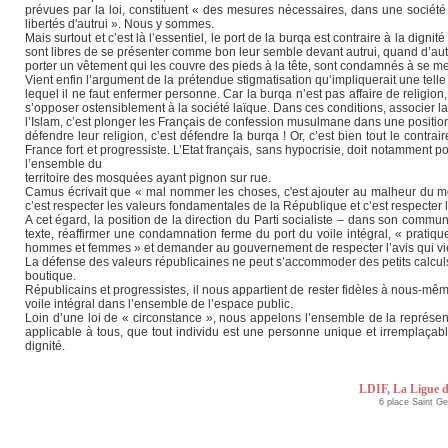
prévues par la loi, constituent « des mesures nécessaires, dans une société d
libertés d'autrui ». Nous y sommes.
Mais surtout et c’est là l’essentiel, le port de la burqa est contraire à la digni
sont libres de se présenter comme bon leur semble devant autrui, quand d’autr
porter un vêtement qui les couvre des pieds à la tête, sont condamnés à se mett
Vient enfin l’argument de la prétendue stigmatisation qu’impliquerait une tell
lequel il ne faut enfermer personne. Car la burqa n’est pas affaire de religion,
s’opposer ostensiblement à la société laïque. Dans ces conditions, associer l
l’Islam, c’est plonger les Français de confession musulmane dans une position
défendre leur religion, c’est défendre la burqa ! Or, c’est bien tout le contra
France fort et progressiste. L’Etat français, sans hypocrisie, doit notamment pou
l’ensemble du
territoire des mosquées ayant pignon sur rue.
Camus écrivait que « mal nommer les choses, c'est ajouter au malheur du mond
c’est respecter les valeurs fondamentales de la République et c’est respecter l
A cet égard, la position de la direction du Parti socialiste – dans son com
texte, réaffirmer une condamnation ferme du port du voile intégral, « pratiqu
hommes et femmes » et demander au gouvernement de respecter l’avis qui vie
La défense des valeurs républicaines ne peut s’accommoder des petits calcul
boutique.
Républicains et progressistes, il nous appartient de rester fidèles à nous-mêm
voile intégral dans l’ensemble de l’espace public.
Loin d’une loi de « circonstance », nous appelons l’ensemble de la représenta
applicable à tous, que tout individu est une personne unique et irremplaçable
dignité.
LDIF, La Ligue d
6 place Saint G