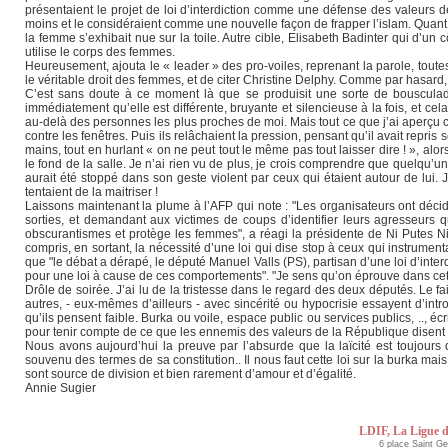
présentaient le projet de loi d’interdiction comme une défense des valeurs d
moins et le considéraient comme une nouvelle façon de frapper l’islam. Quant
la femme s’exhibait nue sur la toile. Autre cible, Elisabeth Badinter qui d’un
utilise le corps des femmes.
Heureusement, ajouta le « leader » des pro-voiles, reprenant la parole, toute
le véritable droit des femmes, et de citer Christine Delphy. Comme par hasard,
C’est sans doute à ce moment là que se produisit une sorte de bousculade
immédiatement qu’elle est différente, bruyante et silencieuse à la fois, et c
au-delà des personnes les plus proches de moi. Mais tout ce que j’ai aperçu c
contre les fenêtres. Puis ils relâchaient la pression, pensant qu’il avait repris
mains, tout en hurlant « on ne peut tout le même pas tout laisser dire ! », alor
le fond de la salle. Je n’ai rien vu de plus, je crois comprendre que quelqu’
aurait été stoppé dans son geste violent par ceux qui étaient autour de lui. J
tentaient de la maitriser !
Laissons maintenant la plume à l’AFP qui note : "Les organisateurs ont décidé 
sorties, et demandant aux victimes de coups d’identifier leurs agresseurs qui
obscurantismes et protège les femmes", a réagi la présidente de Ni Putes N
compris, en sortant, la nécessité d’une loi qui dise stop à ceux qui instrument
que "le débat a dérapé, le député Manuel Valls (PS), partisan d’une loi d’interd
pour une loi à cause de ces comportements". "Je sens qu’on éprouve dans cette a
Drôle de soirée. J’ai lu de la tristesse dans le regard des deux députés. Le f
autres, - eux-mêmes d’ailleurs - avec sincérité ou hypocrisie essayent d’in
qu’ils pensent faible. Burka ou voile, espace public ou services publics, .., é
pour tenir compte de ce que les ennemis des valeurs de la République disent
Nous avons aujourd’hui la preuve par l’absurde que la laïcité est toujours d
souvenu des termes de sa constitution.. Il nous faut cette loi sur la burka mai
sont source de division et bien rarement d’amour et d’égalité.
Annie Sugier
LDIF, La Ligue d
6 place Saint G