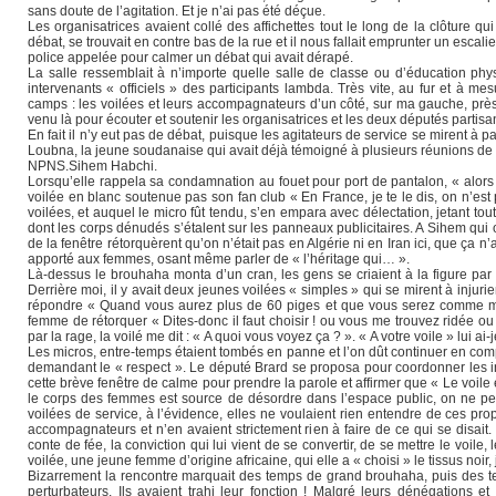
sans doute de l’agitation. Et je n’ai pas été déçue.
Les organisatrices avaient collé des affichettes tout le long de la clôture q
débat, se trouvait en contre bas de la rue et il nous fallait emprunter un escal
police appelée pour calmer un débat qui avait dérapé.
La salle ressemblait à n’importe quelle salle de classe ou d’éducation phy
intervenants « officiels » des participants lambda. Très vite, au fur et à me
camps : les voilées et leurs accompagnateurs d’un côté, sur ma gauche, près d
venu là pour écouter et soutenir les organisatrices et les deux députés partisan
En fait il n’y eut pas de débat, puisque les agitateurs de service se mirent à p
Loubna, la jeune soudanaise qui avait déjà témoigné à plusieurs réunions de
NPNS.Sihem Habchi.
Lorsqu’elle rappela sa condamnation au fouet pour port de pantalon, « alors
voilée en blanc soutenue pas son fan club « En France, je te le dis, on n’est 
voilées, et auquel le micro fût tendu, s’en empara avec délectation, jetant t
dont les corps dénudés s’étalent sur les panneaux publicitaires. A Sihem qui 
de la fenêtre rétorquèrent qu’on n’était pas en Algérie ni en Iran ici, que ça n’a
apporté aux femmes, osant même parler de « l’héritage qui… ».
Là-dessus le brouhaha monta d’un cran, les gens se criaient à la figure par p
Derrière moi, il y avait deux jeunes voilées « simples » qui se mirent à injurier
répondre « Quand vous aurez plus de 60 piges et que vous serez comme moi vous
femme de rétorquer « Dites-donc il faut choisir ! ou vous me trouvez ridée ou
par la rage, la voilé me dit : « A quoi vous voyez ça ? ». « A votre voile » lui a
Les micros, entre-temps étaient tombés en panne et l’on dût continuer en compt
demandant le « respect ». Le député Brard se proposa pour coordonner les inte
cette brève fenêtre de calme pour prendre la parole et affirmer que « Le voile
le corps des femmes est source de désordre dans l’espace public, on ne peut 
voilées de service, à l’évidence, elles ne voulaient rien entendre de ces pro
accompagnateurs et n’en avaient strictement rien à faire de ce qui se disait.
conte de fée, la conviction qui lui vient de se convertir, de se mettre le voile,
voilée, une jeune femme d’origine africaine, qui elle a « choisi » le tissus noir,
Bizarrement la rencontre marquait des temps de grand brouhaha, puis des temp
perturbateurs. Ils avaient trahi leur fonction ! Malgré leurs dénégations e