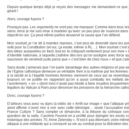
Depuis quelque temps déjà je reçois des messages me demandant ce que je f
géant !
Alors, courage fuyons ?
Pourquoi pas. Les arguments ne vont pas me manquer. Comme dans tous les g
siens. Ainsi je me suis mise à marteler qu’avec un peu plus de nuances dans n
objectif en soi. Ça peut même parfois desservir la cause que l’on défend.
Mon souhait, je l’ai dit à maintes reprises, c’est plus de diversité dans les p
voté pour la Constitution (et oui, ça existe, même à RL…). Mon souhait c’est
des idées auxquelles on tient, tout en le critiquant vertement pour son livre 
d’identité nationale, à laquelle j’adhère dès lors qu’on souligne avec force qu
saucisson de vendredi juste parce que « c’est bien de chez nous » et que j’adore
Sans doute j’aimerais que l’on parle davantage des autres religions et pas s
de l’Eglise catholique demeure un véritable frein à la maitrise par les femmes 
à la laïcité et à l’égalité hommes femmes viennent de ceux qui se revendiquen
toujours on se justifie en rappelant qu’on a aussi combattu les méfaits de
l’avortement, « on » (dont moi) n’avait pas hésité à faire irruption bruyammen
légation du Vatican à Paris pour dénoncer les pressions de la hiérarchie catho
Donc, courage fuyons ?
D’ailleurs vous avez vu dans la vidéo de « Arrêt sur image » que l’attaque pr
aient affirmé n’avoir rien à voir avec cette idéologie… seule l’accusation es
France Culture ? Sans compter ce dimanche, à la tribune du colloque cons
question de la salle, Caroline Fourest en a profité pour épingler les excès c
historique des années 70, Anne Zelensky ». N’est-il pas étonnant, voire même
attaque à une militante qui a consacré sa vie au combat pour la libération de