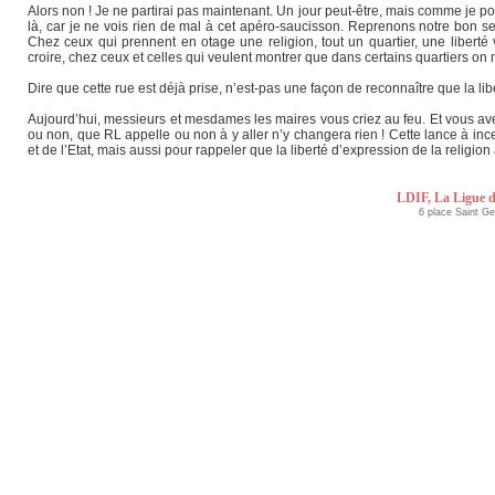
Alors non ! Je ne partirai pas maintenant. Un jour peut-être, mais comme je pour
là, car je ne vois rien de mal à cet apéro-saucisson. Reprenons notre bon se
Chez ceux qui prennent en otage une religion, tout un quartier, une libert
croire, chez ceux et celles qui veulent montrer que dans certains quartiers on n’
Dire que cette rue est déjà prise, n’est-pas une façon de reconnaître que la li
Aujourd’hui, messieurs et mesdames les maires vous criez au feu. Et vous avez r
ou non, que RL appelle ou non à y aller n’y changera rien ! Cette lance à incend
et de l’Etat, mais aussi pour rappeler que la liberté d’expression de la religion
LDIF, La Ligue d
6 place Saint G