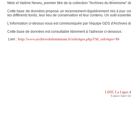
Metz et Valérie Neveu, premier titre de la collection "Archives du féminisme" 
Cette base de données propose un recensement régulièrement mis à jour conce
les différents fonds, leur lieu de conservation et leur contenu. Un outil essent
L'information ci-dessus nous est communiquée par l'équipe GDS d'Archives d
Cette base de données est consultable librement à l'adresse ci-dessous :
Lien :
http://www.archivesdufeminisme.fr/rubrique.php3?id_rubrique=84
LDIF, La Ligue d
6 place Saint G