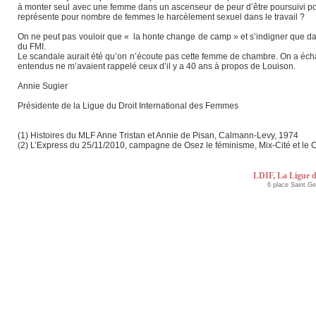
à monter seul avec une femme dans un ascenseur de peur d’être poursuivi pour 
représente pour nombre de femmes le harcèlement sexuel dans le travail ?
On ne peut pas vouloir que « la honte change de camp » et s’indigner que d
du FMI.
Le scandale aurait été qu’on n’écoute pas cette femme de chambre. On a échapp
entendus ne m’avaient rappelé ceux d’il y a 40 ans à propos de Louison.
Annie Sugier
Présidente de la Ligue du Droit International des Femmes
(1) Histoires du MLF Anne Tristan et Annie de Pisan, Calmann-Levy, 1974
(2) L’Express du 25/11/2010, campagne de Osez le féminisme, Mix-Cité et le Col
LDIF, La Ligue d
6 place Saint G