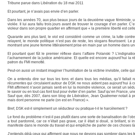
Tribune parue dans Libération du 18 mai 2011
Et pourtant, je n’avais pas envie d’en parler.
Dans les années 70, aux plus beaux jours de la deuxième vague féministe, un
violée. Il lui aura fallu trois jours avant de trouver le courage d’en parler.
violeur dans son propre quartier en affirmant que « la première liberté est celle
Quarante ans plus tard, le viol est considéré comme un crime, la lutte cont
relayent, le monde politique n’est pas de reste, les slogans fleurissent. 
montrant une jeune femme littéralement prise en main par un homme dans un
Et pourtant quel fût le premier réflexe dans l’affaire Polanski ? L’indignat
l’acharnement de la justice américaine. Et quelle est encore aujourd’hui la r
patron du FMI menotté.
Peut-on aussi un instant imaginer l’humiliation de la victime invisible, celle
On a entendu dire sur tous les tons et dans tous les médias, qu’il fallait r
récurrentes qui circulaient autour de DSK ne nous aident pas aujourd’hui à co
FMI affirment n’avoir jamais senti en lui la moindre violence, ce serait un sé
le savoir ou en tout cas font tout pour éviter d’en parler. Sauf qu’en France, u
Sauf que, dès 2007, dans son blog de Libération, Jean Quatremer notait à p
mais dont personne ne parle (on est en France) ».
Bref, DSK est-il simplement un séducteur ou pratique-t-il le harcèlement ?
Le fond du problème n’est-il pas plutôt dans une sorte de banalisation de l’o
a tout pardonné, car ce n’était pas grave, car il était si doué, si brillant, si
manifeste dans le monde du travail et qui empêche de parler de ces choses là. 
J’entends déjà ceux qui affirment que nous ne devons pas sombrer dans les t