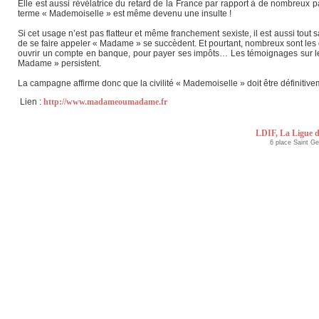
Elle est aussi révélatrice du retard de la France par rapport à de nombreux 
terme « Mademoiselle » est même devenu une insulte !
Si cet usage n’est pas flatteur et même franchement sexiste, il est aussi tout
de se faire appeler « Madame » se succèdent. Et pourtant, nombreux sont les d
ouvrir un compte en banque, pour payer ses impôts… Les témoignages sur le b
Madame » persistent.
La campagne affirme donc que la civilité « Mademoiselle » doit être définitivem
Lien :
http://www.madameoumadame.fr
LDIF, La Ligue d
6 place Saint G