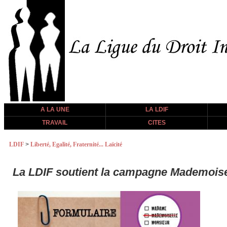
A LA UNE
LA LDIF
TRAVAIL
CITES
LDIF
>
Liberté, Egalité, Fraternité... Laïcité
La LDIF soutient la campagne Mademoisel