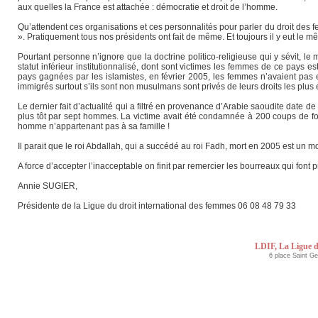
aux quelles la France est attachée : démocratie et droit de l’homme.
Qu’attendent ces organisations et ces personnalités pour parler du droit des 
». Pratiquement tous nos présidents ont fait de même. Et toujours il y eut le 
Pourtant personne n’ignore que la doctrine politico-religieuse qui y sévit, 
statut inférieur institutionnalisé, dont sont victimes les femmes de ce pay
pays gagnées par les islamistes, en février 2005, les femmes n’avaient pas eu
immigrés surtout s’ils sont non musulmans sont privés de leurs droits les plu
Le dernier fait d’actualité qui a filtré en provenance d’Arabie saoudite date d
plus tôt par sept hommes. La victime avait été condamnée à 200 coups de fo
homme n’appartenant pas à sa famille !
Il parait que le roi Abdallah, qui a succédé au roi Fadh, mort en 2005 est un m
A force d’accepter l’inacceptable on finit par remercier les bourreaux qui font
Annie SUGIER,
Présidente de la Ligue du droit international des femmes 06 08 48 79 33
LDIF, La Ligue d
6 place Saint G