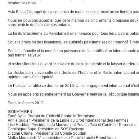
écartant les bras.
Asia Bibi a fait appel de sa sentence de mort mais ce procès ne se tiendra pa
Nous ne pouvons accepter que cette maman de cinq enfants croupisse deux an
sans avoir le droit de voir ses enfants.
La loi du Blasphème au Pakistan est une menace pour tous les citoyens pakista
Sous la pression des islamistes, les autorités pakistanaises ont renoncé à réform
Seule la ténacité et la montée en puissance de la mobilisation internationale 
pas fermer les yeux
et rester silencieux devant le calvaire de cette innocente et la laisser derrièr
La Déclaration universelle des droits de l’homme et le Pacte international sur 
opinions sans être inquiété.
Le Pakistan a ratifié ce dernier en 2010. Un tel engagement international n’es
Nous en appelons solennellement au Gouvernement de la République Islamique
Paris, le 8 mars 2012
SIGNATAIRES :
Fodé Sylla, Parrain du Collectif Contre le Terrorisme
Annie Sugier, Présidente de la Ligue du Droit International des Femmes
Lise Haddad, Présidente du Mouvement Pour la Paix et Contre le Terrorisme
Dominique Sopo, Président de SOS Racisme
Diagne Chanel, Présidente du Comité Soudan
Malka Marcovich, Vice présidente du Comité Laïcité République