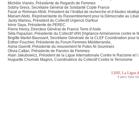
Michèle Vianès, Présidente de Regards de Femmes
Sobhy Gress, Secrétaire Général de Solidarité Copte France
Fazal ur Rehman Afridi, Président de l’Institut de recherche et d’études strat
Mariam Abdo, Représentante du Rassemblement pour la Démocratie au Liba
Jacky Mamou, Président du Collectif Urgence Darfour
Irène Saya, Présidente de PEREC
Pierre Henry, Directeur Général de France Terre d’Asile
Séta Papazian, Présidente du Collectif VAN [Vigilance Arménienne contre le 
Brigitte Martel-Baussant, Secrétaire Générale de la CLEF Coordination pou
Esther Fouchier, Présidente du Forum Femmes Méditerranée,
Asma Guenifi, Présidente du mouvement Ni Putes Ni Soumises
Olivia Cattan, Présidente de Paroles de Femmes
Alain Jakubowicz, Président de la Ligue Internationale Contre le Racisme et l
Huguette Chomski Magnis, Coordinatrice du Collectif Contre le Terrorisme
LDIF, La Ligue d
6 place Saint G