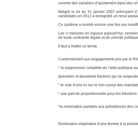
comme des variables d’ajustement dans des cir
Malgré la loi du 31 janvier 2007 prévoyant d’
candidates en 2012 a enregistré un recul pass
Ce système a montré encore une fois ses insuffi
Les ½ mesures en vigueur aujourd’hui, censées ê
de toute contrainte légale et de volonté politique
Il faut y mettre un terme.
Conformément aux engagements pris par le Prés
* la suppression complète de l’aide publique au
(première et deuxième fraction) qui ne respecter
* le vote d’une loi sur le non-cumul des mandats
* une part de proportionnelle pour les élections 
*la nomination paritaire aux présidences des 
Nomination impérative d’une femme à la présid