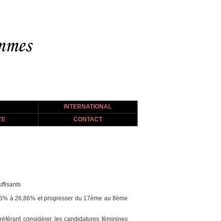
INTERNATIONAL
TE
CONTACT
ffisants
 18,5% à 26,86% et progresser du 17ème au 8ème
préférant considérer les candidatures féminines