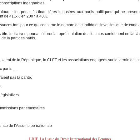
conscriptions ingagnables.
alourdir les pénalités financières imposées aux partis politiques qui ne prés
ant de 41,6% en 2007 à 40%.
sances tant pour ce qui concerne le nombre de candidates investies que de candida
tre incitatives pour améliorer la représentation des femmes contribuent en fait à
 de la part des partis.
ident de la République, la CLEF et les associations engagées sur le terrain de 
x partis _
aient pas la parité.
.
législatives
commissions parlementaires
ence de l’Assemblée nationale
LDIF, La Ligue du Droit International des Femmes