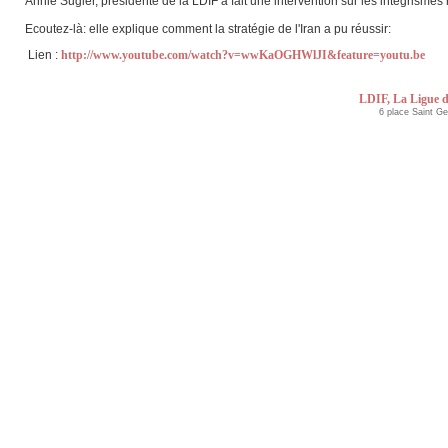
Annie Sugier, présidente de la LDIF a fait une intervention sur les intégrismes 
Ecoutez-là: elle explique comment la stratégie de l'Iran a pu réussir:
Lien :
http://www.youtube.com/watch?v=wwKaOGHWlJI&feature=youtu.be
LDIF, La Ligue d
6 place Saint G