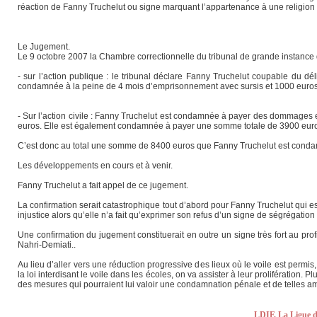
réaction de Fanny Truchelut ou signe marquant l’appartenance à une religion dont
Le Jugement.
Le 9 octobre 2007 la Chambre correctionnelle du tribunal de grande instance 
- sur l’action publique : le tribunal déclare Fanny Truchelut coupable du déli
condamnée à la peine de 4 mois d’emprisonnement avec sursis et 1000 euro
- Sur l’action civile : Fanny Truchelut est condamnée à payer des dommages e
euros. Elle est également condamnée à payer une somme totale de 3900 euros a
C’est donc au total une somme de 8400 euros que Fanny Truchelut est conda
Les développements en cours et à venir.
Fanny Truchelut a fait appel de ce jugement.
La confirmation serait catastrophique tout d’abord pour Fanny Truchelut qui 
injustice alors qu’elle n’a fait qu’exprimer son refus d’un signe de ségrégatio
Une confirmation du jugement constituerait en outre un signe très fort au prof
Nahri-Demiati..
Au lieu d’aller vers une réduction progressive des lieux où le voile est per
la loi interdisant le voile dans les écoles, on va assister à leur prolifération.
des mesures qui pourraient lui valoir une condamnation pénale et de telles 
LDIF, La Ligue d