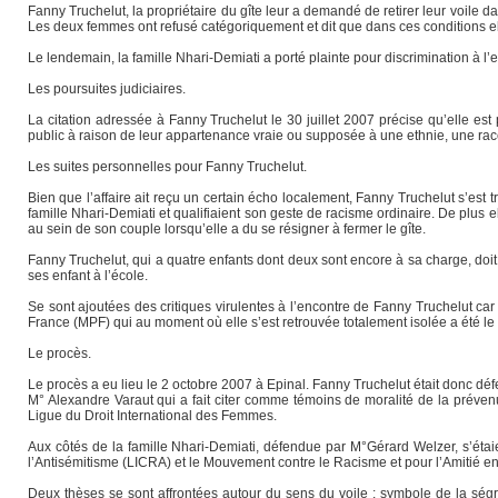
Fanny Truchelut, la propriétaire du gîte leur a demandé de retirer leur voile d
Les deux femmes ont refusé catégoriquement et dit que dans ces conditions elles
Le lendemain, la famille Nhari-Demiati a porté plainte pour discrimination à
Les poursuites judiciaires.
La citation adressée à Fanny Truchelut le 30 juillet 2007 précise qu’elle est
public à raison de leur appartenance vraie ou supposée à une ethnie, une race, 
Les suites personnelles pour Fanny Truchelut.
Bien que l’affaire ait reçu un certain écho localement, Fanny Truchelut s’est 
famille Nhari-Demiati et qualifiaient son geste de racisme ordinaire. De plus
au sein de son couple lorsqu’elle a du se résigner à fermer le gîte.
Fanny Truchelut, qui a quatre enfants dont deux sont encore à sa charge, doit
ses enfant à l’école.
Se sont ajoutées des critiques virulentes à l’encontre de Fanny Truchelut ca
France (MPF) qui au moment où elle s’est retrouvée totalement isolée a été le s
Le procès.
Le procès a eu lieu le 2 octobre 2007 à Epinal. Fanny Truchelut était donc dé
M° Alexandre Varaut qui a fait citer comme témoins de moralité de la préve
Ligue du Droit International des Femmes.
Aux côtés de la famille Nhari-Demiati, défendue par M°Gérard Welzer, s’étai
l’Antisémitisme (LICRA) et le Mouvement contre le Racisme et pour l’Amitié e
Deux thèses se sont affrontées autour du sens du voile : symbole de la ségr