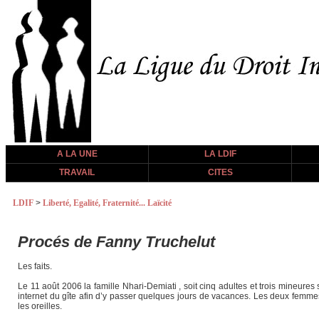
A LA UNE
LA LDIF
TRAVAIL
CITES
LDIF
>
Liberté, Egalité, Fraternité... Laïcité
Procés de Fanny Truchelut
Les faits.
Le 11 août 2006 la famille Nhari-Demiati , soit cinq adultes et trois mineures
internet du gîte afin d’y passer quelques jours de vacances. Les deux femmes
les oreilles.