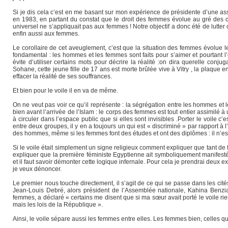
Si je dis cela c’est en me basant sur mon expérience de présidente d’une as
en 1983, en partant du constat que le droit des femmes évolue au gré des cu
universel ne s’appliquait pas aux femmes ! Notre objectif a donc été de lutter 
enfin aussi aux femmes.
Le corollaire de cet aveuglement, c’est que la situation des femmes évolue 
fondamental : les hommes et les femmes sont faits pour s’aimer et pourtant 
évite d’utiliser certains mots pour décrire la réalité :on dira querelle con
Sohane, cette jeune fille de 17 ans est morte brûlée vive à Vitry , la plaque 
effacer la réalité de ses souffrances.
Et bien pour le voile il en va de même.
On ne veut pas voir ce qu’il représente : la ségrégation entre les hommes et 
bien avant l’arrivée de l’Islam : le corps des femmes est tout entier assimil
à circuler dans l’espace public que si elles sont invisibles .Porter le voile c’
entre deux groupes, il y en a toujours un qui est « discriminé » par rapport à l
des hommes, même si les femmes font des études et ont des diplômes : il n’est q
Si le voile était simplement un signe religieux comment expliquer que tant 
expliquer que la première féministe Egyptienne ait symboliquement manifesté sa
et il faut savoir démonter cette logique infernale. Pour cela je prendrai deux
je veux dénoncer.
Le premier nous touche directement, il s’agit de ce qui se passe dans les cit
Jean-Louis Debré, alors président de l’Assemblée nationale, Kahina Benzian
femmes, a déclaré « certains me disent que si ma sœur avait porté le voile rien n
mais les lois de la République ».
Ainsi, le voile sépare aussi les femmes entre elles. Les femmes bien, celles 