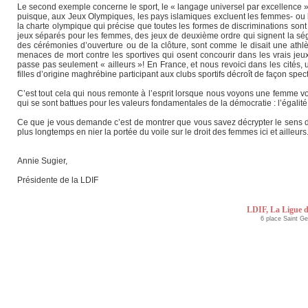
Le second exemple concerne le sport, le « langage universel par excellence » 
puisque, aux Jeux Olympiques, les pays islamiques excluent les femmes- ou les
la charte olympique qui précise que toutes les formes de discriminations sont
jeux séparés pour les femmes, des jeux de deuxième ordre qui signent la ség
des cérémonies d’ouverture ou de la clôture, sont comme le disait une athlèt
menaces de mort contre les sportives qui osent concourir dans les vrais je
passe pas seulement « ailleurs »! En France, et nous revoici dans les cités,
filles d’origine maghrébine participant aux clubs sportifs décroît de façon spec
C’est tout cela qui nous remonte à l’esprit lorsque nous voyons une femme voilé
qui se sont battues pour les valeurs fondamentales de la démocratie : l’égalité 
Ce que je vous demande c’est de montrer que vous savez décrypter le sens d
plus longtemps en nier la portée du voile sur le droit des femmes ici et ailleurs
Annie Sugier,
Présidente de la LDIF
LDIF, La Ligue d
6 place Saint G