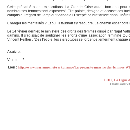
Cette précarité a des explications. La Grande Crise aurait bon dos pour conc
nombreuses femmes sont exposées". Elle pointe, désigne et accuse: ces facteurs
compris au regard de l’emploi."Scandale ! Excepté ce bref article dans Libéra
Changer les mentalités ? Et oui. Il faudrait s'y résoudre. Le chemin est encore l
Le 14 février dernier, le ministère des droits des femmes dirigé par Najat Va
gamins. Il s'agissait de souligner les efforts d'une association féminine tou
Vincent Peillon . "Dès l’école, les stéréotypes se forgent et enferment chaque sex
A suivre...
Vraiment ?
Lien :
http://www.marianne.net/sarkofrance/La-precarite-massive-des-femmes-Wh
LDIF, La Ligue d
6 place Saint G