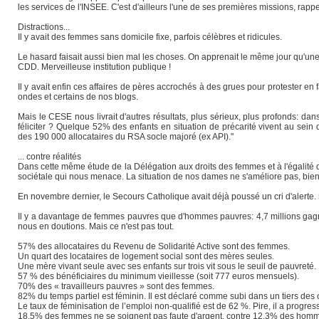
les services de l'INSEE. C'est d'ailleurs l'une de ses premières missions, rappe
Distractions...
Il y avait des femmes sans domicile fixe, parfois célèbres et ridicules.
Le hasard faisait aussi bien mal les choses. On apprenait le même jour qu'une 
CDD. Merveilleuse institution publique !
Il y avait enfin ces affaires de pères accrochés à des grues pour protester en
ondes et certains de nos blogs.
Mais le CESE nous livrait d'autres résultats, plus sérieux, plus profonds: dans 
féliciter ? Quelque 52% des enfants en situation de précarité vivent au sein 
des 190 000 allocataires du RSA socle majoré (ex API)."
... contre réalités
Dans cette même étude de la Délégation aux droits des femmes et à l'égalité 
sociétale qui nous menace. La situation de nos dames ne s'améliore pas, bien 
En novembre dernier, le Secours Catholique avait déjà poussé un cri d'alerte.
Il y a davantage de femmes pauvres que d'hommes pauvres: 4,7 millions gagn
nous en doutions. Mais ce n'est pas tout.
57% des allocataires du Revenu de Solidarité Active sont des femmes.
Un quart des locataires de logement social sont des mères seules.
Une mère vivant seule avec ses enfants sur trois vit sous le seuil de pauvreté.
57 % des bénéficiaires du minimum vieillesse (soit 777 euros mensuels).
70% des « travailleurs pauvres » sont des femmes.
82% du temps partiel est féminin. Il est déclaré comme subi dans un tiers des 
Le taux de féminisation de l’emploi non-qualifié est de 62 %. Pire, il a prog
18,5% des femmes ne se soignent pas faute d'argent, contre 12,3% des hom