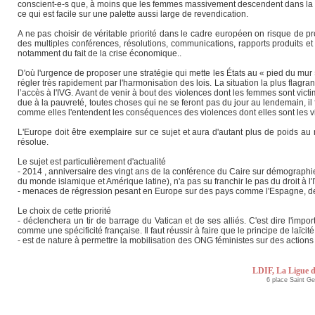
conscient-e-s que, à moins que les femmes massivement descendent dans la r
ce qui est facile sur une palette aussi large de revendication.
A ne pas choisir de véritable priorité dans le cadre européen on risque de pro
des multiples conférences, résolutions, communications, rapports produits et
notamment du fait de la crise économique..
D'où l'urgence de proposer une stratégie qui mette les États au « pied du mur 
régler très rapidement par l'harmonisation des lois. La situation la plus flag
l’accès à l'IVG. Avant de venir à bout des violences dont les femmes sont victim
due à la pauvreté, toutes choses qui ne se feront pas du jour au lendemain,
comme elles l'entendent les conséquences des violences dont elles sont les vi
L'Europe doit être exemplaire sur ce sujet et aura d'autant plus de poids au 
résolue.
Le sujet est particulièrement d'actualité
- 2014 , anniversaire des vingt ans de la conférence du Caire sur démographie 
du monde islamique et Amérique latine), n'a pas su franchir le pas du droit à 
- menaces de régression pesant en Europe sur des pays comme l'Espagne, de
Le choix de cette priorité
- déclenchera un tir de barrage du Vatican et de ses alliés. C'est dire l'imp
comme une spécificité française. Il faut réussir à faire que le principe de laïcité
- est de nature à permettre la mobilisation des ONG féministes sur des action
LDIF, La Ligue d
6 place Saint G