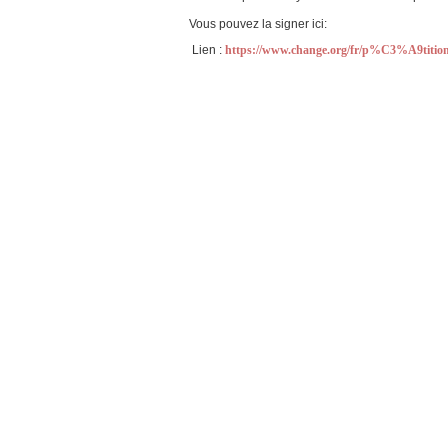
Vous pouvez la signer ici:
Lien :
https://www.change.org/fr/p%C3%A9tit