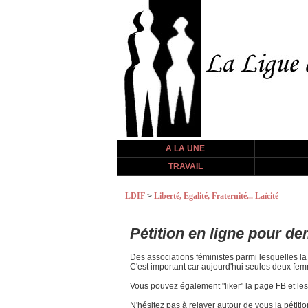
A LA UNE
TRAVAIL
LDIF
>
Liberté, Egalité, Fraternité... Laïcité
Pétition en ligne pour d
Des associations féministes parmi lesquelles l
C'est important car aujourd'hui seules deux fem
Vous pouvez également "liker" la page FB et le
N'hésitez pas à relayer autour de vous la pétiti