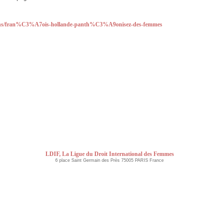
ions/fran%C3%A7ois-hollande-panth%C3%A9onisez-des-femmes
LDIF, La Ligue du Droit International des Femmes
6 place Saint Germain des Près 75005 PARIS France