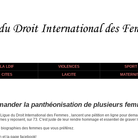
LA LDIF
VIOLENCES
SPORT
CITES
LAICITE
MATERNI
emander la panthéonisation de plusieurs fe
a Ligue du Droit International des Femmes , lancent une pétition en ligne pour dem
mes y reposent, sur 73. C'est juste de leur rendre hommage et essentiel de graver 
s biographies des femmes que vous préférez.
on et la page facebook!