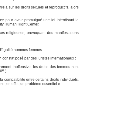
la sur les droits sexuels et reproductifs, alors
ce pour avoir promulgué une loi interdisant la
sity Human Right Center.
es religieuses, provoquant des manifestations
s d'égalité hommes femmes.
un constat posé par des juristes internationaux :
ement inoffensive: les droits des femmes sont
05 ).
compatibilité entre certains droits individuels,
ose, en effet, un problème essentiel ».