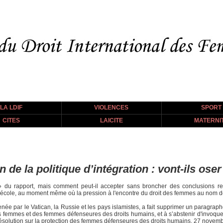
LA LDIF
VIOLENCES
SPORT
CITES
LAICITE
MATERNI
 de la politique d’intégration : vont-ils oser
é» du rapport, mais comment peut-il accepter sans broncher des conclusions r
 l'école, au moment même où la pression à l'encontre du droit des femmes au nom de
née par le Vatican, la Russie et les pays islamistes, a fait supprimer un paragraph
s femmes et des femmes défenseures des droits humains, et à s’abstenir d'invoquer 
e résolution sur la protection des femmes défenseures des droits humains, 27 novem