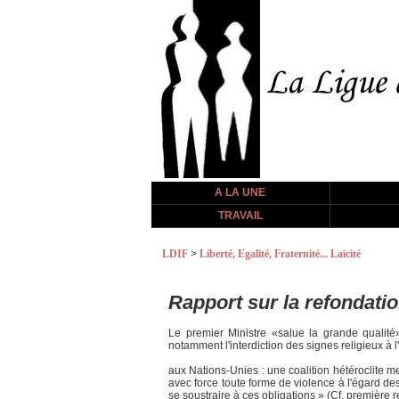
A LA UNE
TRAVAIL
LDIF
>
Liberté, Egalité, Fraternité... Laïcité
Rapport sur la refondation
Le premier Ministre «salue la grande qualit
notamment l'interdiction des signes religieux à
aux Nations-Unies : une coalition hétéroclite me
avec force toute forme de violence à l'égard de
se soustraire à ces obligations » (Cf. premièr