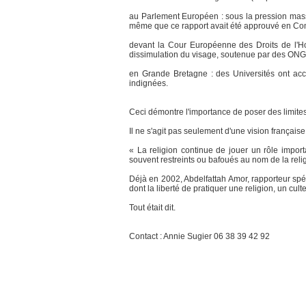
au Parlement Européen : sous la pression massiv
même que ce rapport avait été approuvé en Co
devant la Cour Européenne des Droits de l'Hom
dissimulation du visage, soutenue par des ONG ( 
en Grande Bretagne : des Universités ont acc
indignées.
Ceci démontre l'importance de poser des limites
Il ne s'agit pas seulement d'une vision française
« La religion continue de jouer un rôle impo
souvent restreints ou bafoués au nom de la reli
Déjà en 2002, Abdelfattah Amor, rapporteur spéc
dont la liberté de pratiquer une religion, un cul
Tout était dit.
Contact : Annie Sugier 06 38 39 42 92