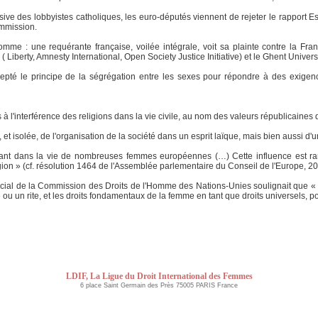
e des lobbyistes catholiques, les euro-députés viennent de rejeter le rapport Estre
mmission.
me : une requérante française, voilée intégrale, voit sa plainte contre la Fran
Liberty, Amnesty International, Open Society Justice Initiative) et le Ghent Univer
epté le principe de la ségrégation entre les sexes pour répondre à des exigenc
 à l'interférence des religions dans la vie civile, au nom des valeurs républicaine
, et isolée, de l'organisation de la société dans un esprit laïque, mais bien aussi d'
rtant dans la vie de nombreuses femmes européennes (…) Cette influence est rar
gion » (cf. résolution 1464 de l'Assemblée parlementaire du Conseil de l'Europe, 20
ial de la Commission des Droits de l'Homme des Nations-Unies soulignait que « la 
te ou un rite, et les droits fondamentaux de la femme en tant que droits universels, p
LDIF, La Ligue du Droit International des Femmes
6 place Saint Germain des Près 75005 PARIS France