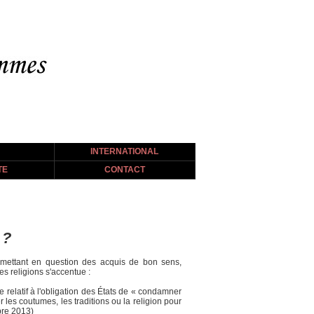
INTERNATIONAL
TE
CONTACT
 ?
emettant en question des acquis de bon sens,
s religions s'accentue :
e relatif à l'obligation des États de « condamner
les coutumes, les traditions ou la religion pour
bre 2013)