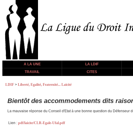
A LA UNE
LA LDIF
TRAVAIL
CITES
LDIF
>
Liberté, Egalité, Fraternité... Laïcité
Bientôt des accommodements dits raison
La mauvaise réponse du Conseil d'Etat à une bonne question du Défenseur des
Lien :
pdf/laicite/CLR-Egale-Ufal.pdf