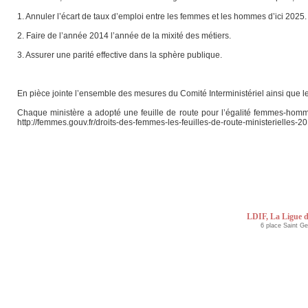
1. Annuler l’écart de taux d’emploi entre les femmes et les hommes d’ici 2025.
2. Faire de l’année 2014 l’année de la mixité des métiers.
3. Assurer une parité effective dans la sphère publique.
En pièce jointe l’ensemble des mesures du Comité Interministériel ainsi que 
Chaque ministère a adopté une feuille de route pour l’égalité femmes-hommes
http://femmes.gouv.fr/droits-des-femmes-les-feuilles-de-route-ministerielles-20
LDIF, La Ligue d
6 place Saint G