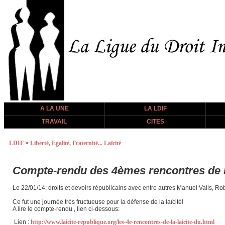
A LA UNE
LA LDIF
TRAVAIL
CITES
LDIF
>
Liberté, Egalité, Fraternité... Laïcité
Compte-rendu des 4èmes rencontres de la
Le 22/01/14: droits et devoirs républicains avec entre autres Manuel Valls, Rob
Ce fut une journée très fructueuse pour la défense de la laïcité!
A lire le compte-rendu , lien ci-dessous:
Lien :
http://www.laicite-republique.org/les-4e-rencontres-de-la-laicite-du.html