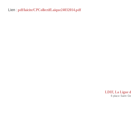
Lien :
pdf/laicite/CPCollectifLaique24032014.pdf
LDIF, La Ligue d
6 place Saint G