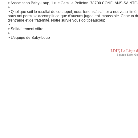
> Association Baby-Loup, 1 rue Camille Pelletan, 78700 CONFLANS-SAIN
>
> Quel que soit le résultat de cet appel, nous tenons à saluer à nouveau l'inté
nous ont permis d'accomplir ce que d'aucuns jugeaient impossible. Chacun de
d'entraide et de fraternité. Notre survie vous doit beaucoup.
>
> Solidairement vôtre,
>
> L'équipe de Baby-Loup
LDIF, La Ligue d
6 place Saint G