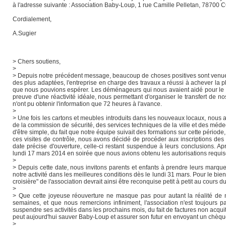
à l'adresse suivante : Association Baby-Loup, 1 rue Camille Pelletan, 7
Cordialement,
A.Sugier
> Chers soutiens,
>
> Depuis notre précédent message, beaucoup de choses positives sont venues 
des plus adaptées, l'entreprise en charge des travaux a réussi à achever la 
que nous pouvions espérer. Les déménageurs qui nous avaient aidé pour le d
preuve d'une réactivité idéale, nous permettant d'organiser le transfert de no
n'ont pu obtenir l'information que 72 heures à l'avance.
>
> Une fois les cartons et meubles introduits dans les nouveaux locaux, nous 
de la commission de sécurité, des services techniques de la ville et des méde
d'être simple, du fait que notre équipe suivait des formations sur cette périod
ces visites de contrôle, nous avons décidé de procéder aux inscriptions des
date précise d'ouverture, celle-ci restant suspendue à leurs conclusions. A
lundi 17 mars 2014 en soirée que nous avions obtenu les autorisations requises
>
> Depuis cette date, nous invitons parents et enfants à prendre leurs marqu
notre activité dans les meilleures conditions dès le lundi 31 mars. Pour le bie
croisière" de l'association devrait ainsi être reconquise petit à petit au cours du
>
> Que cette joyeuse réouverture ne masque pas pour autant la réalité de
semaines, et que nous remercions infiniment, l'association n'est toujours 
suspendre ses activités dans les prochains mois, du fait de factures non acquit
peut aujourd'hui sauver Baby-Loup et assurer son futur en envoyant un chèque 
>