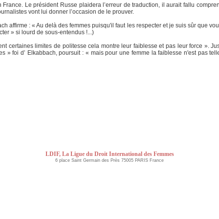
France. Le président Russe plaidera l’erreur de traduction, il aurait fallu compr
ournalistes vont lui donner l’occasion de le prouver.
ach affirme : « Au delà des femmes puisqu'il faut les respecter et je suis sûr que v
cter » si lourd de sous-entendus !...)
 certaines limites de politesse cela montre leur faiblesse et pas leur force ». Jus
 » foi d’ Elkabbach, poursuit : « mais pour une femme la faiblesse n'est pas tell
LDIF, La Ligue du Droit International des Femmes
6 place Saint Germain des Près 75005 PARIS France