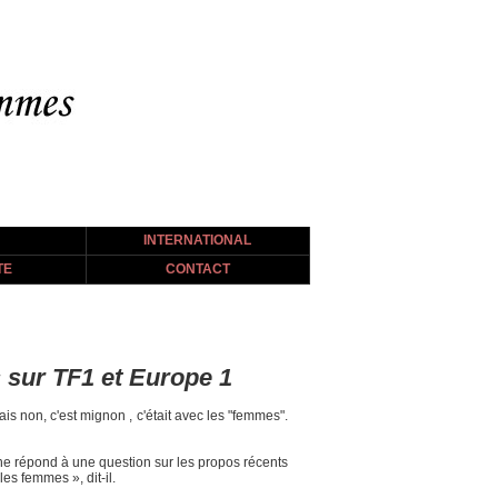
INTERNATIONAL
TE
CONTACT
s sur TF1 et Europe 1
ais non, c'est mignon , c'était avec les "femmes".
ine répond à une question sur les propos récents
les femmes », dit-il.