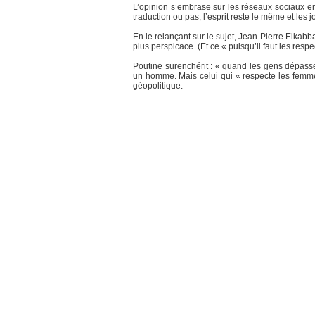
L’opinion s’embrase sur les réseaux sociaux en 
traduction ou pas, l’esprit reste le même et les j
En le relançant sur le sujet, Jean-Pierre Elkabb
plus perspicace. (Et ce « puisqu’il faut les respe
Poutine surenchérit : « quand les gens dépassent
un homme. Mais celui qui « respecte les femmes
géopolitique.