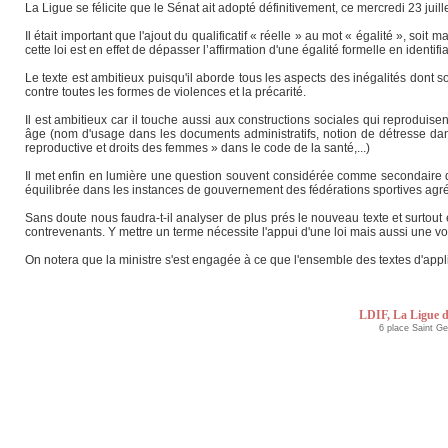
La Ligue se félicite que le Sénat ait adopté définitivement, ce mercredi 23 juille
Il était important que l'ajout du qualificatif « réelle » au mot « égalité », so
cette loi est en effet de dépasser l’affirmation d'une égalité formelle en identi
Le texte est ambitieux puisqu'il aborde tous les aspects des inégalités dont so
contre toutes les formes de violences et la précarité.
Il est ambitieux car il touche aussi aux constructions sociales qui reproduis
âge (nom d'usage dans les documents administratifs, notion de détresse dans l
reproductive et droits des femmes » dans le code de la santé,...)
Il met enfin en lumière une question souvent considérée comme secondaire da
équilibrée dans les instances de gouvernement des fédérations sportives agr
Sans doute nous faudra-t-il analyser de plus prés le nouveau texte et surtout e
contrevenants. Y mettre un terme nécessite l'appui d'une loi mais aussi une vol
On notera que la ministre s'est engagée à ce que l'ensemble des textes d'appli
LDIF, La Ligue d
6 place Saint G