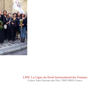
LDIF, La Ligue du Droit International des Femmes
6 place Saint Germain des Près 75005 PARIS France