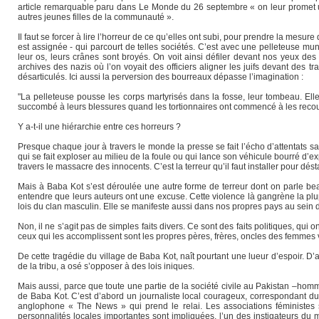
article remarquable paru dans Le Monde du 26 septembre « on leur promet un
autres jeunes filles de la communauté ».
Il faut se forcer à lire l’horreur de ce qu’elles ont subi, pour prendre la mesu
est assignée - qui parcourt de telles sociétés. C’est avec une pelleteuse m
leur os, leurs crânes sont broyés. On voit ainsi défiler devant nos yeux d
archives des nazis où l’on voyait des officiers aligner les juifs devant d
désarticulés. Ici aussi la perversion des bourreaux dépasse l’imagination :
"La pelleteuse pousse les corps martyrisés dans la fosse, leur tombeau. Ell
succombé à leurs blessures quand les tortionnaires ont commencé à les recouv
Y a-t-il une hiérarchie entre ces horreurs ?
Presque chaque jour à travers le monde la presse se fait l’écho d’attentats
qui se fait exploser au milieu de la foule ou qui lance son véhicule bourré d’ex
travers le massacre des innocents. C’est la terreur qu’il faut installer pour dés
Mais à Baba Kot s’est déroulée une autre forme de terreur dont on parle be
entendre que leurs auteurs ont une excuse. Cette violence là gangrène la pl
lois du clan masculin. Elle se manifeste aussi dans nos propres pays au sei
Non, il ne s’agit pas de simples faits divers. Ce sont des faits politiques, qui
ceux qui les accomplissent sont les propres pères, frères, oncles des femmes
De cette tragédie du village de Baba Kot, naît pourtant une lueur d’espoir.
de la tribu, a osé s’opposer à des lois iniques.
Mais aussi, parce que toute une partie de la société civile au Pakistan –homm
de Baba Kot. C’est d’abord un journaliste local courageux, correspondant du q
anglophone « The News » qui prend le relai. Les associations féministes s
personnalités locales importantes sont impliquées, l’un des instigateurs du ma