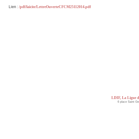
Lien :
/pdf/laicite/LettreOuverteCFCM25112014.pdf
LDIF, La Ligue d
6 place Saint G